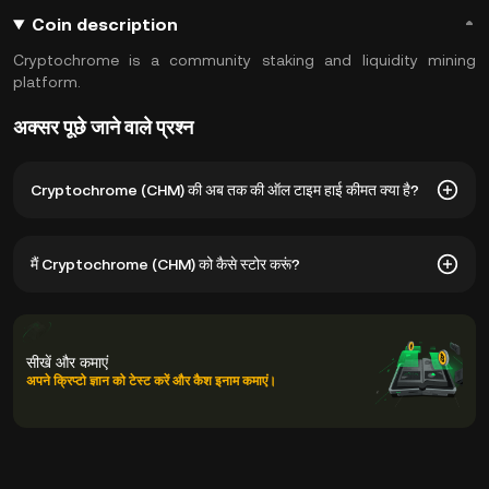
Coin description
Cryptochrome is a community staking and liquidity mining
platform.
अक्सर पूछे जाने वाले प्रश्न
Cryptochrome (CHM) की अब तक की ऑल टाइम हाई कीमत क्या है?
Cryptochrome (CHM) की अब तक की ऑल टाइम हाई कीमत $0.1508
मैं Cryptochrome (CHM) को कैसे स्टोर करूं?
है। CHM की मौजूदा कीमत अपने अब तक के ऑल टाइम हाई से -- नीचे है।
आप अपनी प्राइवेट कुंजियों को मैनेज करने की चिंता किए बिना अपने
Cryptochrome को क्रिप्टोकरेंसी एक्सचेंज के कस्टोडियल वॉलेट में स्टोर कर
सीखें और कमाएं
सकते हैं। अपने CHM को स्टोर करने के अन्य तरीकों में सेल्फ-कस्टडी वॉलेट
अपने क्रिप्टो ज्ञान को टेस्ट करें और कैश इनाम कमाएं।
(वेब ब्राउज़र, मोबाइल डिवाइस या डेस्कटॉप पर), एक हार्डवेयर वॉलेट, एक थर्ड-
पार्टी क्रिप्टो कस्टडी सेवा, या एक पेपर वॉलेट का इस्तेमाल करना शामिल है।