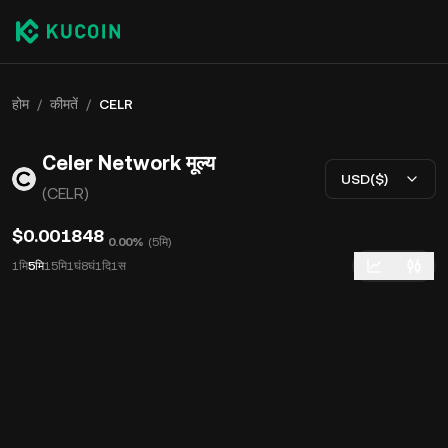
होम
/
कीमतें
/
CELR
Celer Network मूल्य
USD($)
(CELR)
$0.001848
0.00%
(
5मि
)
1मि
5मि
15मि
1घं
8घं
1दि
1स