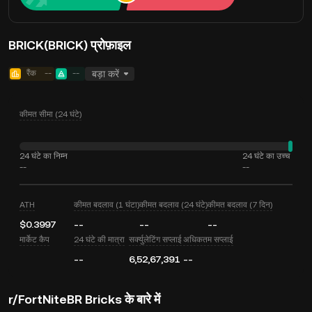
BRICK(BRICK) प्रोफ़ाइल
रैंक
--
--
बड़ा करें
कीमत सीमा (24 घंटे)
24 घंटे का निम्न
24 घंटे का उच्च
--
--
ATH
कीमत बदलाव (1 घंटा)
कीमत बदलाव (24 घंटे)
कीमत बदलाव (7 दिन)
$0.3997
--
--
--
मार्केट कैप
24 घंटे की मात्रा
सर्क्युलेटिंग सप्लाई
अधिकतम सप्लाई
--
6,52,67,391
--
r/FortNiteBR Bricks के बारे में