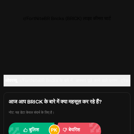
r/FortNiteBR Bricks (BRICK) लाइव कीमत चार्ट
ओवरव्यू
r/FortNiteBR Bricks के बारे में
अक्सर पूछे जाने वाले प्रश्न
ट्रेड करे
आज आप BRICK के बारे में क्या महसूस कर रहे हैं?
नोट: यह डेटा केवल संदर्भ के लिए है।
बुलिश
बेयरिश