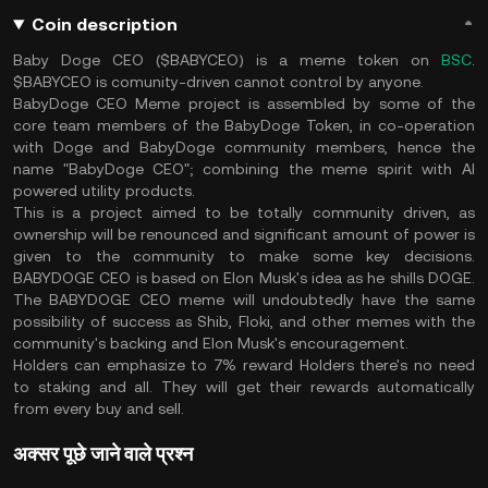
Coin description
Baby Doge CEO ($BABYCEO) is a meme token on
BSC
.
$BABYCEO is comunity-driven cannot control by anyone.
BabyDoge CEO Meme project is assembled by some of the
core team members of the BabyDoge Token, in co-operation
with Doge and BabyDoge community members, hence the
name "BabyDoge CEO"; combining the meme spirit with AI
powered utility products.
This is a project aimed to be totally community driven, as
ownership will be renounced and significant amount of power is
given to the community to make some key decisions.
BABYDOGE CEO is based on Elon Musk's idea as he shills DOGE.
The BABYDOGE CEO meme will undoubtedly have the same
possibility of success as Shib, Floki, and other memes with the
community's backing and Elon Musk's encouragement.
Holders can emphasize to 7% reward Holders there's no need
to staking and all. They will get their rewards automatically
from every buy and sell.
अक्सर पूछे जाने वाले प्रश्न