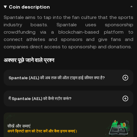
Coin description
Spantale aims to tap into the fan culture that the sports
industry boasts. Spantale uses sponsorship
crowdfunding via a blockchain-based platform to
connect athletes and sponsors and give fans and
companies direct access to sponsorship and donations.
अक्सर पूछे जाने वाले प्रश्न
Spantale (AEL) की अब तक की ऑल टाइम हाई कीमत क्या है?
Spantale (AEL) की अब तक की ऑल टाइम हाई कीमत $0.4946 है। AEL
मैं Spantale (AEL) को कैसे स्टोर करूं?
की मौजूदा कीमत अपने अब तक के ऑल टाइम हाई से -- नीचे है।
आप अपनी प्राइवेट कुंजियों को मैनेज करने की चिंता किए बिना अपने Spantale
को क्रिप्टोकरेंसी एक्सचेंज के कस्टोडियल वॉलेट में स्टोर कर सकते हैं। अपने
सीखें और कमाएं
AEL को स्टोर करने के अन्य तरीकों में सेल्फ-कस्टडी वॉलेट (वेब ब्राउज़र,
अपने क्रिप्टो ज्ञान को टेस्ट करें और कैश इनाम कमाएं।
मोबाइल डिवाइस या डेस्कटॉप पर), एक हार्डवेयर वॉलेट, एक थर्ड-पार्टी क्रिप्टो