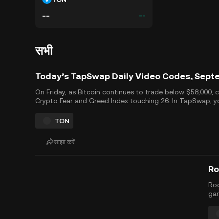
--
--
सभी
Today’s TapSwap Daily Video Codes, Sept
On Friday, as Bitcoin continues to trade below $58,000, c
Crypto Fear and Greed Index touching 26. In TapSwap, you
more rewards by using today&rsquo;s secret video codes.
TON
साझा करें
Roc
gam
ant
sch