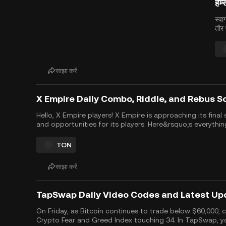
हैम
स्वा
तौर
सितं
कि आ
साझा करें
X Empire Daily Combo, Riddle, and Rebus S
Hello, X Empire players! X Empire is approaching its fi
and opportunities for its players. Here&rsquo;s everyth
and prepare for the upcoming X Empire airdrop, expected
TON
साझा करें
TapSwap Daily Video Codes and Latest Up
On Friday, as Bitcoin continues to trade below $60,000, c
Crypto Fear and Greed Index touching 34. In TapSwap, you