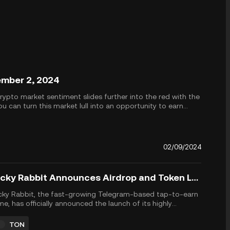
ember 2, 2024
rypto market sentiment slides further into the red with the
 can turn this market lull into an opportunity to earn
 Unlock up t...
02/09/2024
Rocky Rabbit Announces Airdrop and Token Launch on The Open Network (TON) for September 23
ky Rabbit, the fast-growing Telegram-based tap-to-earn
e, has officially announced the launch of its highly
icipated $RBTC token on The Open Network (TON),
eduled for September 23, 2024. This launch will be
TON