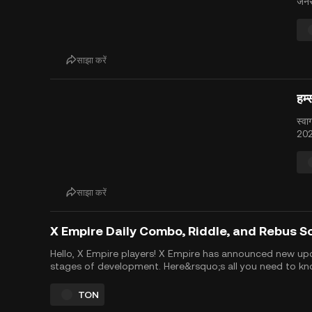
जनर
HMST
कार्
डेल.
साझा करें
हम्
स्वा
202
तैया
कि आ
साझा करें
X Empire Daily Combo, Riddle, and Rebus S
Hello, X Empire players! X Empire has announced new updat
stages of development. Here&rsquo;s all you need to k
upcoming X Empire airdrop, expected by October 2024. Pl
TON