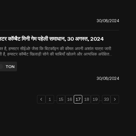
codes. Unlock up t...
30/08/2024
सटर कॉम्बैट मिनी गेम पहेली समाधान, 30 अगस्त, 2024
ागत है, हम्सटर सीईओ! जैसा कि बिटकॉइन की कीमत अपनी अशांत यात्रा जारी
 है, हम्सटर कॉम्बैट खिलाड़ी सोने की चाबियाँ खोलने और अत्यधिक अपेक्षित
STR टोकन जेनरेशन इवेंट (TGE) और एयरड्रॉप की तैयारी पर ध्यान केंद्रित
 रहते हैं, जो 26 सितंबर, 2024 के लिए निर्धारित है। यह घटना,...
TON
30/08/2024
1
...
15
16
17
18
19
...
33