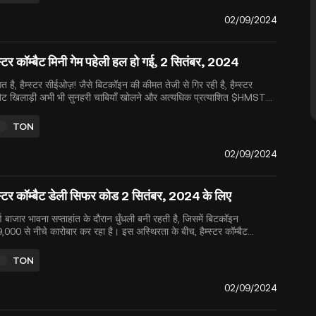
ompanied by a significant airdrop event for the
e&rsquo;s active community ...
02/09/2024
स्टर कॉम्बैट मिनी गेम पहेली हल हो गई, 2 सितंबर, 2024
गत है, हैम्स्टर सीईओज़! जैसे बिटकॉइन की कीमत तेजी से गिर रही है, हैम्स्टर
्बैट खिलाड़ी अभी भी सुनहरी चाबियाँ खोलने और अत्यधिक प्रत्याशित $HMSTR
 उत्पत्ति घटना (टीजीई) और एयरड्रॉप के लिए तैयारी करने पर ध्यान केंद्रित कर
हैं, जो 26 सितंबर 2024 के लिए निर्धारित है। यह...
TON
02/09/2024
स्टर कॉम्बैट डेली सिफर कोड 2 सितंबर, 2024 के लिए
र्ण बाजार भावना सप्ताहांत के दौरान धुँधली बनी रहती है, जिसमें बिटकॉइन
000 से नीचे कारोबार कर रहा है। इस अस्थिरता के बीच, हैम्स्टर कॉम्बैट
ाड़ी रणनीति बनाते रहते हैं, जो 26 सितंबर, 2024 को निर्धारित $HMSTR
 और एयरड्रॉप के आने से पहले अपने इन-गेम आय को अधिकतम करने पर ध्यान
TON
रित ...
02/09/2024