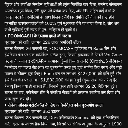
ब्रिज और संबंधित लेनदेन सुविधाओं को तुरंत निलंबित कर दिया, मेननेट संस्करण
अपग्रेड शुरू किया, 29 दुष्ट पते ब्लॉक कर दिए, और FBI सहित कई देशों के
कानून प्रवर्तन एजेंसियों के साथ मिलकर वैश्विक संपत्ति ट्रैकिंग की। उन्होंने
प्रभावित उपयोगकर्ताओं को 100% पूर्ण मुआवजा देने का वादा किया है, और अब
सभी सुविधाएँ पूरी तरह से पुनः सक्रिय हो चुकी हैं।
• FOOMCASH के छलावा हमले की घटना
नुकसान की राशि: लगभग 226 लाख अमेरिकी डॉलर
घटना विवरण: 26 फरवरी को, FOOMCASH प्रोजेक्ट पर Base चेन और
ईथेरियम चेन पर एक कॉपीकैट अटैक हुआ, जिसमें हमलावर ने पिछले Veil Cash
घटना के समान zkSNARK सत्यापन कुंजी विन्यास त्रुटि (Groth16 वेरिफायर
पैरामीटर का गलत सेटअप) का दुरुपयोग करते हुए झूठे साबित किए बनाए और बड़ी
मात्रा में टोकन चुरा लिए। Base चेन पर लगभग $427,000 की हानि हुई और
ईथेरियम चेन पर लगभग $1,833,000 की हानि हुई (कुछ राशि को सफेद हैट
रेस्क्यू किया गया हो सकता है), जिससे कुल हानि लगभग $2.26 मिलियन हुई।
घटना के बाद, प्रोजेक्ट टीम ने संबंधित सेवाओं को तत्काल स्थगित कर दिया और
जांच शुरू कर दी।
• सेनेका डीफाई प्रोटोकॉल के लिए अनियंत्रित कॉल दुरुपयोग हमला
नुकसान की राशि: लगभग 650 डॉलर
घटना विवरण: 28 फरवरी को, DeFi प्रोटोकॉल Seneca को एक अनियंत्रित
कॉल दरार के कारण हैक किया गया, जिसमें प्रारंभिक अनुमान के अनुसार 1900