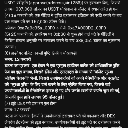
USDT स्वीकृति (approve(address,uint256)) पर हस्ताक्षर किए, जिससे
लगभग 337,069 डॉलर का USDT धोखेबाज़ के वॉलेट में स्थानांतरित हो गया।
(4) 18 फरवरी को, एक पीड़ित ने दूषित ट्रांसफर इतिहास की प्रति बनाने के बाद
एक समान पते पर 157,000 डॉलर भेजे।
अपेक्षित: 0xa7a9c35a…03F0 → भेजें: 0xa7A00BD2…03F0
(5) 25 फरवरी को, ईथरियम पर 0xb30 से शुरू होने वाले पते के पीड़ितों ने
फिशिंग टोकन अनुमति पर हस्ताक्षर करने के बाद 388,051 डॉलर का नुकसान
उठाया।
(6) हार्डवेयर वॉलेट नकली पुष्टि फ़िशिंग धोखाधड़ी
समय: 12 फरवरी
घटना का प्रकार: एक हैकर ने एक प्रमुख हार्डवेयर वॉलेट की आधिकारिक पुष्टि
पेज का झूठा बनाया, जिसने ईमेल और एसएमएस के माध्यम से "वॉलेट सुरक्षा
जोखिम चेतावनी" भेजी, जिससे उपयोगकर्ताओं को अपने मैनेमोनिक और प्राइवेट
की "सुरक्षा पुष्टि" के लिए दर्ज करने के लिए प्रेरित किया गया, जिससे कई
उपयोगकर्ताओं के मैनेमोनिक प्राप्त हो गए और उनके खातों से संपत्ति चुरा ली गई,
जिसकी कुल हानि लगभग 95 डॉलर हुई।
(7) झूठे DEX पते द्वारा रग पुल होना
समय: 17 फरवरी
घटना का प्रकार: हैकर्स ने उपयोगकर्ता ट्रांसफर पते को बदलकर और DEX
लेनदेन इंटरफ़ेस को झूठा बनाकर, उपयोगकर्ताओं को झूठे पते पर ट्रांसफर करने