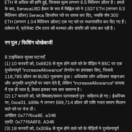
ETH से अधिक की हानि हुई, जिसका मूल्य लगभग 6.5 मिलियन डॉलर है। हमले
के बाद, SenecaUSD हैकर के रूप में चिह्नित पते ने 1537 ETH (लगभग 5.3
मिलियन डॉलर) Seneca डिप्लॉयर पते पर वापस कर दिए, जबकि शेष 300
ETH (लगभग 1.04 मिलियन डॉलर) एक नए पते पर स्थानांतरित कर दिए गए हैं।
वर्तमान में, प्रोजेक्ट टीम दरार की मरम्मत और संपत्ति की जांच कर रही है।
रग पुल / फिशिंग धोखेबाजी
8 टाइपिकल सुरक्षा घटनाएँ
(1) 10 फरवरी को, 0x6825 से शुरू होने वाले पते के पीड़ित ने BSC पर एक
दुर्भावनापूर्ण "increaseAllowance" लेनदेन पर हस्ताक्षर किए, जिससे
118,785 डॉलर का BUSD नुकसान हुआ। अधिकांश लोग अधिकार साइनअप
और अनुमति अनुरोधों पर ध्यान देते हैं, लेकिन "increaseAllowance" वास्तव
में एक ही जाल है, केवल इसका नाम कम सामान्य है।
(2) 17 फरवरी को, पते विषाक्त/समान प्राप्तकर्ता पुनः सक्रिय हो गए। ईथरियम
पर, 0xce31…b89b ने लगभग 599,714 डॉलर की राशि गलत समान मिलान
वाले पते पर भेज दी।
अपेक्षित: 0x77f6ca8E…a346
त्रुटि: 0x77f6A6F6…A346
(3) 18 फरवरी को, 0x308a से शुरू होने वाले पते के पीड़ितों ने दुर्भावनापूर्ण