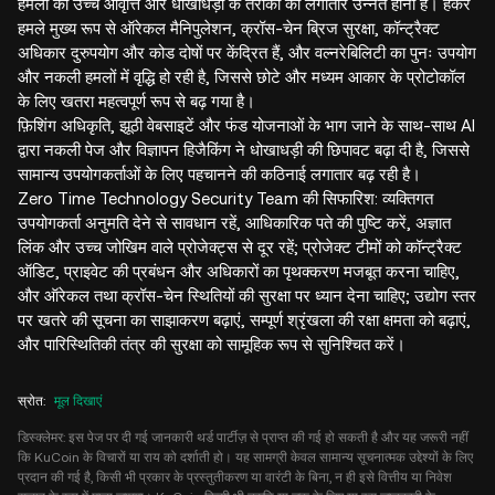
हमलों की उच्च आवृत्ति और धोखाधड़ी के तरीकों का लगातार उन्नत होना है। हैकर
हमले मुख्य रूप से ऑरेकल मैनिपुलेशन, क्रॉस-चेन ब्रिज सुरक्षा, कॉन्ट्रैक्ट
अधिकार दुरुपयोग और कोड दोषों पर केंद्रित हैं, और वल्नरेबिलिटी का पुनः उपयोग
और नकली हमलों में वृद्धि हो रही है, जिससे छोटे और मध्यम आकार के प्रोटोकॉल
के लिए खतरा महत्वपूर्ण रूप से बढ़ गया है।
फ़िशिंग अधिकृति, झूठी वेबसाइटें और फंड योजनाओं के भाग जाने के साथ-साथ AI
द्वारा नकली पेज और विज्ञापन हिजैकिंग ने धोखाधड़ी की छिपावट बढ़ा दी है, जिससे
सामान्य उपयोगकर्ताओं के लिए पहचानने की कठिनाई लगातार बढ़ रही है।
Zero Time Technology Security Team की सिफारिश: व्यक्तिगत
उपयोगकर्ता अनुमति देने से सावधान रहें, आधिकारिक पते की पुष्टि करें, अज्ञात
लिंक और उच्च जोखिम वाले प्रोजेक्ट्स से दूर रहें; प्रोजेक्ट टीमों को कॉन्ट्रैक्ट
ऑडिट, प्राइवेट की प्रबंधन और अधिकारों का पृथक्करण मजबूत करना चाहिए,
और ऑरेकल तथा क्रॉस-चेन स्थितियों की सुरक्षा पर ध्यान देना चाहिए; उद्योग स्तर
पर खतरे की सूचना का साझाकरण बढ़ाएं, सम्पूर्ण श्रृंखला की रक्षा क्षमता को बढ़ाएं,
और पारिस्थितिकी तंत्र की सुरक्षा को सामूहिक रूप से सुनिश्चित करें।
स्रोत
:
मूल दिखाएं
डिस्क्लेमर: इस पेज पर दी गई जानकारी थर्ड पार्टीज़ से प्राप्त की गई हो सकती है और यह जरूरी नहीं
कि KuCoin के विचारों या राय को दर्शाती हो। यह सामग्री केवल सामान्य सूचनात्मक उद्देश्यों के लिए
प्रदान की गई है, किसी भी प्रकार के प्रस्तुतीकरण या वारंटी के बिना, न ही इसे वित्तीय या निवेश