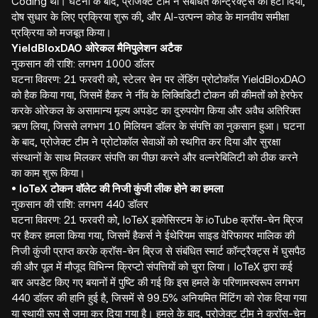
Coding था। घटना के बाद, प्रोजेक्ट टीम ने संबंधित कॉन्ट्रैक्ट्स को हटा दिया,
दोष सुधार के लिए प्रक्रिया शुरू की, और AI-उत्पन्न कोड के मानवीय समीक्षा
प्रक्रिया को मजबूत किया।
YieldBloxDAO ओरेकल मैनिपुलेशन अटैक
नुकसान की राशि: लगभग 1000 डॉलर
घटना विवरण: 21 फरवरी को, स्टेलर चेन पर लेंडिंग प्रोटोकॉल YieldBloxDAO
को हैक किया गया, जिसमें हैकर ने नींव के लिक्विडिटी टोकन की कीमतों को हेरफेर
करके ओरेकल के असामान्य मूल्य अपडेट का दुरुपयोग किया और अवैध अतिरिक्त
ऋण लिया, जिससे लगभग 10 मिलियन डॉलर के संपत्ति का नुकसान हुआ। घटना
के बाद, प्रोजेक्ट टीम ने प्रोटोकॉल सेवाओं को स्थगित कर दिया और सुरक्षा
संस्थानों के साथ मिलकर संपत्ति का पीछा करने और वल्नरेबिलिटी को ठीक करने
का काम शुरू किया।
• IoTeX टोकन वॉलेट की निजी कुंजी लीक होने का हमला
नुकसान की राशि: लगभग 440 डॉलर
घटना विवरण: 21 फरवरी को, IoTeX इकोसिस्टम के ioTube क्रॉस-चेन ब्रिज
पर हैकर हमला किया गया, जिसमें हैकर्स ने ईथेरियम साइड वेरिफायर मालिक की
निजी कुंजी प्राप्त करके क्रॉस-चेन ब्रिज से संबंधित स्मार्ट कॉन्ट्रैक्ट्स में घुसपैठ
की और पूल में मौजूद विभिन्न क्रिप्टो संपत्तियों को चुरा लिया। IoTeX द्वारा कई
बार अपडेट किए गए बयानों में पुष्टि की गई कि इस हमले के परिणामस्वरूप लगभग
440 डॉलर की हानि हुई है, जिसमें से 99.5% अनियमित मिंटिंग को रोक दिया गया
या स्थायी रूप से जमा कर दिया गया है। हमले के बाद, प्रोजेक्ट टीम ने क्रॉस-चेन