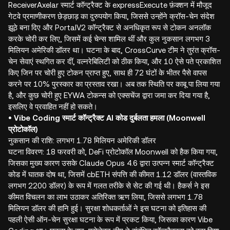
ReceiverAxelar स्मार्ट कॉन्ट्रैक्ट के expressExecute फ़ंक्शन में मौजूद
गेटवे प्रमाणीकरण छेड़छाड़ का दुरुपयोग किया, जिससे उन्होंने क्रॉस-चेन संदेश
झूठे बना दिए और PortalV2 कॉन्ट्रैक्ट से अनधिकृत रूप से टोकन अनलॉक
करके चोरी कर लिए, जिसमें कई चेन्स शामिल थीं और कुल नुकसान लगभग 3
मिलियन अमेरिकी डॉलर था। घटना के बाद, CrossCurve टीम ने तुरंत क्रॉस-
चेन सेवाएं स्थगित कर दीं, वल्नरेबिलिटी को ठीक किया, और 10 ऐसे पते प्रकाशित
किए जिन पर चोरी हुए टोकन प्राप्त हुए, साथ ही 72 घंटों के भीतर पैसे वापस
करने पर 10% पुरस्कार का प्रस्ताव रखा। अब तक स्थिति पर काबू पा लिया गया
है, और कुछ चोरी हुए EYWA टोकन्स को एक्सचेंज द्वारा जमा कर दिया गया है,
इसलिए वे प्रवाहित नहीं हो सकते।
• Vibe Coding स्मार्ट कॉन्ट्रैक्ट AI कोड दुर्बलता हमला (Moonwell
प्रोटोकॉल)
नुकसान की राशि: लगभग 1.78 मिलियन अमेरिकी डॉलर
घटना विवरण: 18 फरवरी को, DeFi प्रोटोकॉल Moonwell को हैक किया गया,
जिसका मुख्य कारण उसके Claude Opus 4.6 द्वारा उत्पन्न स्मार्ट कॉन्ट्रैक्ट
कोड में घातक दोष था, जिसमें cbETH संपत्ति की कीमत 1.12 डॉलर (वास्तविक
लगभग 2200 डॉलर) के रूप में गलत तरीके से सेट की गई थी। हैकर्स ने इस
कीमत विचलन का लाभ उठाकर अतिरिक्त ऋण लिया, जिससे लगभग 1.78
मिलियन डॉलर की हानि हुई। सुरक्षा शोधकर्ताओं ने इस घटना को इतिहास की
पहली ऐसी ऑन-चेन सुरक्षा घटना के रूप में प्रकट किया, जिसका कारण Vibe