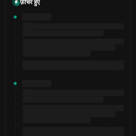
फ़ीचर हुए