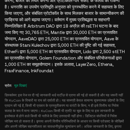
करना, बाजार को स्थिर करना और प्रोटोकॉल-पार संकट के फैलाव को रोकना
है। धनराशि का उपयोग प्रतिभूति अनुपात को पुनर्स्थापित करने में सहायता के लिए
किया जाएगा, और संबंधित प्रोटोकॉल के साथ मिलकर बाजार के सामान्यीकरण की
प्रक्रिया को आगे बढ़ाया जाएगा। वर्तमान में मुख्य प्रतिबद्धता या सहभागी
निम्नलिखित हैं: Arbitrum DAO द्वारा 18 अप्रैल की rsETH घटना के बाद
जमा किए गए 30,765 ETH, Mantle द्वारा 30,000 ETH का प्रस्तावित
योगदान, AaveDAO द्वारा 25,000 ETH का प्रस्तावित योगदान, Aave के
संस्थापक Stani Kulechov द्वारा 5,000 ETH की पुष्टि की गई सहायता,
EtherFi द्वारा 5,000 ETH का प्रस्तावित योगदान, Lido द्वारा 2,500 stETH
का प्रस्तावित योगदान, Golem Foundation और संबंधित परियोजनाओं द्वारा
1,000 ETH का समूहयोगदान। इसके अलावा, LayerZero, Ethena,
FraxFinance, InkFoundat
स्रोत
:
मूल दिखाएं
डिस्क्लेमर: इस पेज पर दी गई जानकारी थर्ड पार्टीज़ से प्राप्त की गई हो सकती है और यह जरूरी नहीं
कि KuCoin के विचारों या राय को दर्शाती हो। यह सामग्री केवल सामान्य सूचनात्मक उद्देश्यों के लिए
प्रदान की गई है, किसी भी प्रकार के प्रस्तुतीकरण या वारंटी के बिना, न ही इसे वित्तीय या निवेश
सलाह के रूप में माना जाएगा। KuCoin किसी भी त्रुटि या चूक के लिए या इस जानकारी के
इस्तेमाल से होने वाले किसी भी नतीजे के लिए उत्तरदायी नहीं होगा। डिजिटल संपत्तियों में निवेश
जोखिम भरा हो सकता है। कृपया अपनी वित्तीय परिस्थितियों के आधार पर किसी प्रोडक्ट के जोखिमों
और अपनी जोखिम सहनशीलता का सावधानीपूर्वक मूल्यांकन करें। अधिक जानकारी के लिए, कृपया