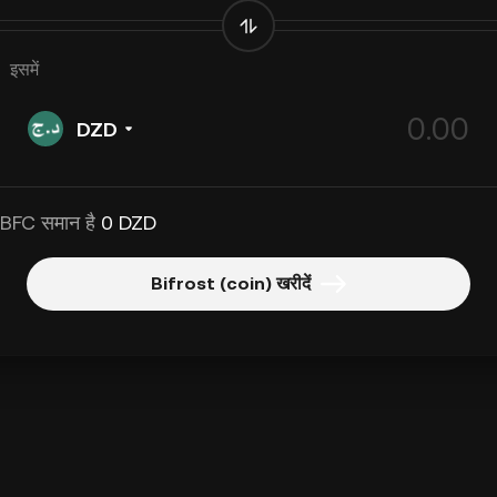
इसमें
DZD
 BFC समान है
0 DZD
Bifrost (coin) खरीदें