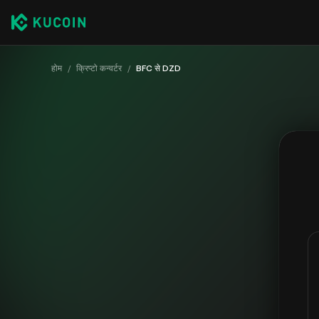
होम
/
क्रिप्टो कन्वर्टर
/
BFC से DZD