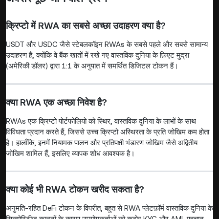
क्रिप्टो में RWA का सबसे अच्छा उदाहरण क्या है?
USDT और USDC जैसे स्टेबलकॉइन RWAs के सबसे पहले और सबसे सामान्य
उदाहरण हैं, क्योंकि वे बैंक खातों में रखे गए वास्तविक दुनिया के फ़िएट मुद्रा
(अमेरिकी डॉलर) द्वारा 1:1 के अनुपात में समर्थित डिजिटल टोकन हैं।
क्या RWA एक अच्छा निवेश है?
RWAs एक क्रिप्टो पोर्टफोलियो को स्थिर, वास्तविक दुनिया के लाभों के साथ
विविधता प्रदान करते हैं, जिससे उच्च क्रिप्टो अस्थिरता के प्रति जोखिम कम होता
है। हालाँकि, इनमें नियामक पालन और प्रतिपक्षी भंडारण जोखिम जैसे अद्वितीय
जोखिम शामिल हैं, इसलिए व्यापक शोध आवश्यक है।
क्या कोई भी RWA टोकन खरीद सकता है?
अनुमति-रहित DeFi टोकन के विपरीत, बहुत से RWA प्लेटफ़ॉर्म वास्तविक दुनिया के
सिक्योरिटीज कानूनों के कारण उपयोगकर्ताओं को कठोर KYC और AML पहचान