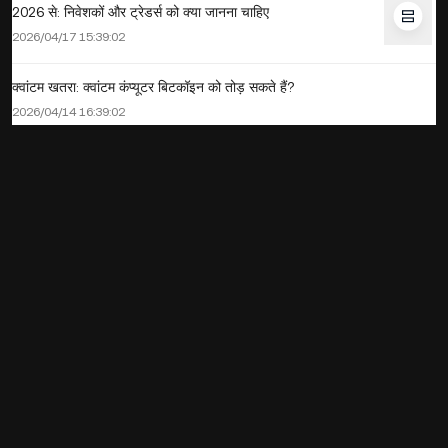
2026 से: निवेशकों और ट्रेडर्स को क्या जानना चाहिए
2026/04/17 15:39:02
क्वांटम खतरा: क्वांटम कंप्यूटर बिटकॉइन को तोड़ सकते हैं?
2026/04/14 16:39:02
PMI सूचकांक: यह मैक्रो अर्थव्यवस्था को कैसे आकार देता है और बाजार इसे क्यों ध्यान
से देखते हैं
2026/04/12 17:39:58
सोलाना ऑन-चेन वॉल्यूम 2025 में $1.6 ट्रिलियन हिट करता है: क्यों उपयोगकर्ता CEX
से छोड़ रहे हैं
2026/01/05 14:54:02
KuCoin क्रॉस मार्जिन ट्यूटोरियल: मार्जिन, लीवरेज और जोखिम प्रबंधन समझें
2025/11/14 17:33:02
Web3 यील्ड फार्मिंग: रिटर्न इंजन और अस्थायी नुकसान के बीच सटीक संतुलन