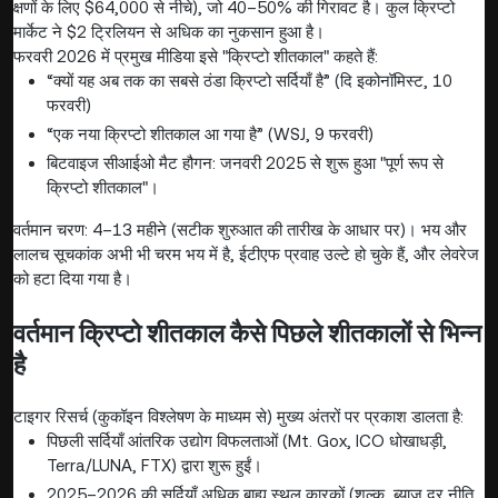
क्षणों के लिए $64,000 से नीचे), जो 40–50% की गिरावट है। कुल क्रिप्टो
मार्केट ने $2 ट्रिलियन से अधिक का नुकसान हुआ है।
फरवरी 2026 में प्रमुख मीडिया इसे "क्रिप्टो शीतकाल" कहते हैं:
“क्यों यह अब तक का सबसे ठंडा क्रिप्टो सर्दियाँ है” (दि इकोनॉमिस्ट, 10
फरवरी)
“एक नया क्रिप्टो शीतकाल आ गया है” (WSJ, 9 फरवरी)
बिटवाइज सीआईओ मैट हौगन: जनवरी 2025 से शुरू हुआ "पूर्ण रूप से
क्रिप्टो शीतकाल"।
वर्तमान चरण: 4–13 महीने (सटीक शुरुआत की तारीख के आधार पर)। भय और
लालच सूचकांक अभी भी चरम भय में है, ईटीएफ प्रवाह उल्टे हो चुके हैं, और लेवरेज
को हटा दिया गया है।
वर्तमान क्रिप्टो शीतकाल कैसे पिछले शीतकालों से भिन्न
है
टाइगर रिसर्च (कुकॉइन विश्लेषण के माध्यम से) मुख्य अंतरों पर प्रकाश डालता है:
पिछली सर्दियाँ आंतरिक उद्योग विफलताओं (Mt. Gox, ICO धोखाधड़ी,
Terra/LUNA, FTX) द्वारा शुरू हुईं।
2025–2026 की सर्दियाँ अधिक बाह्य स्थूल कारकों (शुल्क, ब्याज दर नीति,