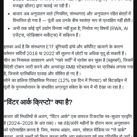
मजबूत डॉलर) द्वारा चलाई जा रही हैं।
बाजार अब अनुपालन वाले (नियमित, संस्थागत) और अनुपालन रहित क्षेत्रों में
विभाजित हो गया है — पूंजी अब उनके बीच स्वतंत्र रूप से प्रवाहित नहीं होती।
अभी तक कोई पूर्ण उद्योग विनाश नहीं हुआ है; निर्माता नए विषयों (RWA, AI
एजेंट्स, प्रेडिक्शन मार्केट्स) में सक्रिय हैं।
इसका अर्थ है कि संस्थागत ETF बुनियादी ढांचे और कॉर्पोरेट खजाने के कारण
वर्तमान सर्दियाँ 2018 या 2022 की तुलना में छोटी या अधिक मृदु हो सकती हैं।
चीन का नियामक वातावरण अपने "गहरे सर्दी" में प्रवेश कर चुका है (ब्लूमबर्ग), जिसमें
विदेशी टोकन जारी करने और अनमंजूर RMB स्टेबलकॉइन पर प्रतिबंध लगाया गया
है, जिससे प्रतिबंधित प्रवाह और सीमित हो गए हैं।
सोने का हालिया ऐतिहासिक गिरावट (12% एक दिन में गिरावट) को बिटकॉइन में
पूंजी के पुनर्स्थानापन के संभावित अग्रदूत संकेत के रूप में भी देखा जा रहा है।
“विंटर आर्क क्रिप्टो” क्या है?
बाजार की स्थितियों से अलग, “विंटर आर्क” एक वायरल टिकटॉक स्व-सुधार प्रवृत्ति
है (2024–2026 के अंत तक)। यह ठंडे/अंधेरे महीनों के दौरान चरम अनुशासन
को प्रोत्साहित करता है: जिम, स्वस्थ आहार, ध्यान, सोशल मीडिया पर “गो डार्क”
करना, अपने लक्ष्यों को स्थिर करना ताकि आप बसंत/नया वर्ष तक परिवर्तित हो जाएँ।