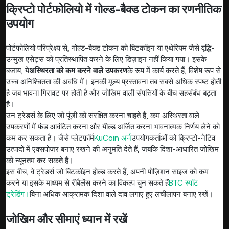
क्रिप्टो पोर्टफोलियो में गोल्ड-बैक्ड टोकन का रणनीतिक
उपयोग
पोर्टफोलियो परिप्रेक्ष्य से, गोल्ड-बैक्ड टोकन को बिटकॉइन या एथेरियम जैसे वृद्धि-
उन्मुख एसेट्स को प्रतिस्थापित करने के लिए डिज़ाइन नहीं किया गया। इसके
बजाय, ये
अस्थिरता को कम करने वाले उपकरण
के रूप में कार्य करते हैं, विशेष रूप से
उच्च अनिश्चितता की अवधि में। इनकी मूल्य प्रस्तावना तब सबसे अधिक स्पष्ट होती
है जब भावना गिरावट पर होती है और जोखिम वाली संपत्तियों के बीच सहसंबंध बढ़ता
है।
उन ट्रेडर्स के लिए जो पूंजी को संरक्षित करना चाहते हैं, कम अस्थिरता वाले
उपकरणों में फंड आवंटित करना और यील्ड अर्जित करना भावनात्मक निर्णय लेने को
कम कर सकता है। जैसे प्लेटफ़ॉर्म
KuCoin अर्न
उपयोगकर्ताओं को क्रिप्टो-नेटिव
उत्पादों में एक्सपोज़र बनाए रखने की अनुमति देते हैं, जबकि दिशा-आधारित जोखिम
को न्यूनतम कर सकते हैं।
इस बीच, वे ट्रेडर्स जो बिटकॉइन होल्ड करते हैं, अपनी पोज़िशन साइज को कम
करने या इसके माध्यम से रीबैलेंस करने का विकल्प चुन सकते हैं
BTC स्पॉट
ट्रेडिंग।
बिना अधिक आक्रामक दिशा वाले दांव लगाए हुए लचीलापन बनाए रखें।
जोखिम और सीमाएं ध्यान में रखें