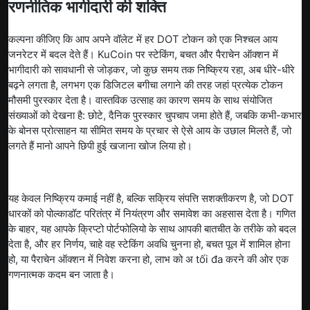
रणनीतिक भागीदारी की शक्ति
कल्पना कीजिए कि आप अपने वॉलेट में हर DOT टोकन को एक निश्चल आय
जनरेटर में बदल देते हैं। KuCoin पर स्टेकिंग, बचत और पैराचेन ऑक्शन में
भागीदारी को सावधानी से जोड़कर, जो कुछ समय तक निष्क्रिय रहा, अब धीरे-धीरे
बढ़ने लगता है, लगभग एक डिजिटल बगीचा लगाने की तरह जहां प्रत्येक टोकन
मौसमी पुरस्कार देता है। वास्तविक उत्साह का कारण समय के साथ संयोजित
संख्याओं को देखना है: छोटे, दैनिक पुरस्कार चुपचाप जमा होते हैं, जबकि कभी-कभार
के बोनस प्रोत्साहन या सीमित समय के प्रचार से ऐसे आय के उछाल मिलते हैं, जो
लगते हैं मानो आपने छिपी हुई खजाना खोज लिया हो।
यह केवल निष्क्रिय कमाई नहीं है, बल्कि सक्रिय संपत्ति सशक्तीकरण है, जो DOT
धारकों को पोल्काडॉट परितंत्र में नियंत्रण और समावेश का अहसास देता है। गणित
के बाहर, यह आपके क्रिप्टो पोर्टफोलियो के साथ आपकी बातचीत के तरीके को बदल
देता है, और हर निर्णय, चाहे वह स्टेकिंग अवधि चुनना हो, बचत पूल में शामिल होना
हो, या पैराचेन ऑक्शन में निवेश करना हो, लाभ को अ tối đa करने की ओर एक
गणनात्मक कदम बन जाता है।