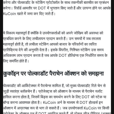
करेगा और पोल्काडॉट के स्टेकिंग प्रोटोकॉल के साथ तकनीकी बातचीत का प्रबंधन
करेगा। रिवॉर्ड आमतौर पर DOT में भुगतान किए जाते हैं और उत्पन्न होने पर आपके
KuCoin खाते में जमा कर दिए जाते हैं।
ये विकल्प महत्वपूर्ण हैं क्योंकि वे उपयोगकर्ताओं को अपने जोखिम की अवस्था को
प्रबंधित करने के लिए लचीलापन प्रदान करते हैं। उन समयों में जब तरलता
महत्वपूर्ण होती है, तो लचीला स्टेकिंग आपको बाजार के परिवर्तनों का त्वरित
प्रतिक्रिया देने की अनुमति देता है। इसके विपरीत, निश्चित स्टेकिंग उस समय
अधिकतम लाभ प्रदान करता है जब आपके DOT होल्डिंग्स एक निर्धारित समय के
लिए समर्पित होते हैं।
कुकॉइन पर पोल्काडॉट पैराचेन ऑक्शन को समझना
पोल्काडॉट की आर्किटेक्चर में पैराचेन्स शामिल हैं, जो मुख्य पोल्काडॉट रिले चेन से
जुड़ी स्वतंत्र ब्लॉकचेन हैं। प्रोजेक्ट्स को ऑक्शन के माध्यम से पैराचेन स्लॉट
हासिल करना होता है, जिसमें बिड्स का समर्थन करने के लिए DOT को स्टेक या
बॉन्ड करना आवश्यक होता है। KuCoin अर्न के माध्यम से DOT होल्डर्स इन
ऑक्शन में अप्रत्यक्ष रूप से भाग ले सकते हैं। जब उपयोगकर्ता KuCoin पर किसी
प्रोजेक्ट के ऑक्शन पूल में DOT आवंटित करते हैं, तो टोकन लीज़ पीरियड (अक्सर