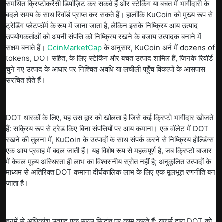
समर्थित क्रिप्टोकरेंसी डिपॉज़िट कर सकते हैं और स्टेकिंग या बचत में भागीदारी के
बदले समय के साथ रिवॉर्ड प्राप्त कर सकते हैं। हालाँकि KuCoin को मुख्य रूप से
ट्रेडिंग प्लेटफॉर्म के रूप में जाना जाता है, लेकिन इसके निष्क्रिय आय उत्पाद
उपयोगकर्ताओं को अपनी संपत्ति को निष्क्रिय रखने के बजाय उत्पादक बनाने में
सक्षम बनाते हैं।
CoinMarketCap
के अनुसार, KuCoin अर्न में dozens of
tokens, DOT सहित, के लिए स्टेकिंग और बचत उत्पाद शामिल हैं, जिनके रिवॉर्ड
चुने गए उत्पाद के आधार पर निश्चित अवधि या लचीली पहुँच विकल्पों के आसपास
संरचित होते हैं।
DOT धारकों के लिए, यह उस द्वार को खोलता है जिसे कई क्रिप्टो भागीदार खोजते
हैं: सक्रिय रूप से ट्रेड किए बिना संपत्तियों पर आय कमाना। एक वॉलेट में DOT
रखने की तुलना में, KuCoin के उत्पादों के साथ संपर्क करने से निष्क्रिय होल्डिंग्स
एक आय प्रवाह में बदल जाती हैं। यह विशेष रूप से महत्वपूर्ण है, जब क्रिप्टो बाजार
में केवल मूल्य अस्थिरता ही लाभ का विश्वसनीय स्रोत नहीं है; अनुकूलित उत्पादों के
माध्यम से अतिरिक्त DOT कमाना दीर्घकालिक लाभ के लिए एक मूलभूत रणनीति बन
जाता है।
इनमें से अधिकांश उत्पाद एक सरल सिद्धांत पर काम करते हैं: यूजर्स द्वारा DOT को