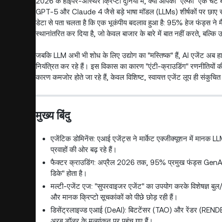
2026 के हाइपर-अस्थिर क्रिप्टो दुनिया में, क्या आपका "एल्फा" एक चैट बॉक
GPT-5 और Claude 4 जैसे बड़े भाषा मॉडल (LLMs) शीर्षकों पर छाए रहे,
डेटा से पता चलता है कि एक भूकंपीय बदलाव हुआ है: 95% हेज फंड्स ने मै
स्थानांतरित कर दिया है, जो केवल बाजार के बारे में बात नहीं करते, बल्कि उ
जबकि LLM अभी भी शोध के लिए उद्योग का "मस्तिष्क" हैं, AI एजेंट अब हाथ
नियंत्रित कर रहे हैं। इस विकास का कारण "एंटी-क्राउडिंग" रणनीतियों क
कारण कमजोर होते जा रहे हैं, केवल विशिष्ट, स्वायत्त एजेंट लूप ही संकुचि
मुख्य बिंदु
एजेंटिक डोमिनेंस: एआई एजेंट्स ने मार्केट एक्जीक्यूशन में मानक
प्रवाहों की ओर बढ़ रहे हैं।
फैक्टर क्राउडिंग: अप्रैल 2026 तक, 95% प्रमुख फंड्स GenAI 
डिके" होता है।
मल्टी-एजेंट एज: "सुपरवाइजर एजेंट" का उपयोग करके विशेषज्ञ बुल/ब
और मानक क्रिप्टो सूचकांकों को पीछे छोड़ रही हैं।
डिसेंट्रलाइज्ड एआई (DeAI): बिटटेंसर (TAO) और रेंडर (RENDER) 
अरब डॉलर के मूल्यांकन पर पहुंच गए हैं।