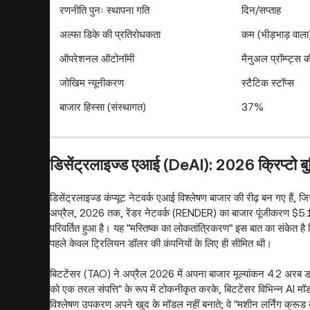
रणनीति पुनः स्थापना गति
दिन/सप्ताह
अल्फा डिके की प्रतिरोधकता
कम (भीड़भाड़ वाला
ऑपरेशनल ऑटोनॉमी
मैनुअल प्रॉम्प्ट्स
जोखिम न्यूनीकरण
स्टैटिक स्टॉप्स
बाजार हिस्सा (संस्थागत)
37%
डिसेंट्रलाइज्ड एआई (DeAI): 2026 क्रिप्टो बुद्
डिसेंट्रलाइज्ड कंप्यूट नेटवर्क एआई विश्लेषण बाजार की रीढ़ बन गए हैं
अप्रैल, 2026 तक, रेंडर नेटवर्क (RENDER) का बाजार पूंजीकरण $5.1 बिलि
परिवर्तित हुआ है। यह "मस्तिष्क का लोकतांत्रिकरण" इस बात का संकेत है क
पहले केवल ट्रिलियन डॉलर की कंपनियों के लिए ही सीमित थी।
बिटटेंसर (TAO) ने अप्रैल 2026 में अपना बाजार मूल्यांकन 4.2 अरब डॉलर
को एक तरल संपत्ति" के रूप में टोकनीकृत करके, बिटटेंसर विभिन्न AI 
विश्लेषण उपकरण अपने खुद के मॉडल नहीं बनाते; वे "मशीन लर्निंग क्रूड की