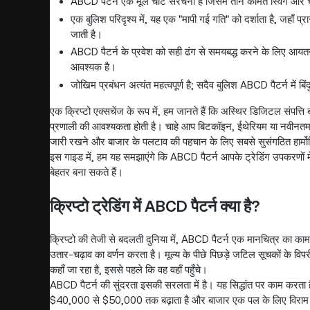
ABCD पैटर्न एक मूल चार्ट संरचना है जिसमें तीन कीमत स्विंग और चार 
एक बुलिश परिदृश्य में, यह एक "मापी गई गति" को दर्शाता है, जहाँ प
जाती है।
ABCD पैटर्न के प्रवेश को सही ढंग से समयबद्ध करने के लिए आयतन 
आवश्यक है।
जोखिम प्रबंधन अत्यंत महत्वपूर्ण है; सदैव बुलिश ABCD पैटर्न में बि
एक क्रिप्टो एक्सचेंज के रूप में, हम जानते हैं कि अस्थिर डिजिटल संपत्ति
प्रणाली की आवश्यकता होती है। चाहे आप बिटकॉइन, ईथेरियम या नवीनतम अल्ट
जारी रखने और बाजार के पलटाव की पहचान के लिए सबसे सुसंगठित हार्मोनि
इस गाइड में, हम यह समझाएंगे कि ABCD पैटर्न आपके ट्रेडिंग उपकरणों मे
बेहतर बना सकते हैं।
क्रिप्टो ट्रेडिंग में ABCD पैटर्न क्या है?
क्रिप्टो की तेजी से बदलती दुनिया में, ABCD पैटर्न एक मानचित्र का का
उतार-चढ़ाव का वर्णन करता है। मूल्य के पीछे पिछड़े जटिल सूचकों के विपर
कहाँ जा रहा है, इससे पहले कि वह वहाँ पहुँचे।
ABCD पैटर्न की सुंदरता इसकी सरलता में है। यह सिद्धांत पर काम करता 
$40,000 से $50,000 तक बढ़ाता है और बाजार एक पल के लिए विराम