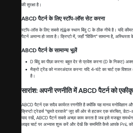
की सुरक्षा है।
ABCD पैटर्न के लिए स्टॉप-लॉस सेट करना
स्टॉप-लॉस के लिए सबसे त論क स्थान बिंदु C के ठीक नीचे है। यदि कीमत
पैटर्न अमान्य हो जाता है। क्रिप्टो में, जहाँ "विकिंग" सामान्य है, अस्थ
ABCD पैटर्न के सामान्य भूलें
D बिंदु का पीछा करना: बहुत देर से प्रवेश करना (D के निकट) अक्स
मैक्रो ट्रेंड को नजरअंदाज करना: यदि 4-घंटे का चार्ट एक विशाल
है।
सारांश: अपनी रणनीति में ABCD पैटर्न को एकी
ABCD पैटर्न एक सदैव कार्यरत रणनीति है क्योंकि यह मानव मनोविज्ञा
क्रिप्टो ट्रेडर्स "घूमते दरवाजे" जुए की ओर से हटकर एक संरचित, डेटा
याद रखें, ABCD पैटर्न सबसे अच्छा काम करता है जब इसे मजबूत समर्थन/प्
लाइव चार्ट पर अभ्यास शुरू करें और देखें कि सममिति कैसे आपके PnL 