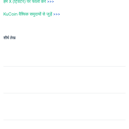
हमें X (ट्विटर) पर फॉलो करें
>>>
KuCoin वैश्विक समुदायों से जुड़ें
>>>
शीर्ष लेख