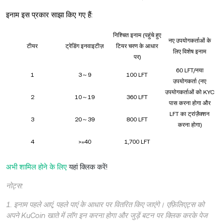
इनाम इस प्रकार साझा किए गए हैं:
निश्चित इनाम (पहुंचे हुए
नए उपयोगकर्ताओं के
टीयर
ट्रेडिंग इनवाइटीज़
टियर चरण के आधार
लिए विशेष इनाम
पर)
60 LFT/नया
1
3～9
100 LFT
उपयोगकर्ता (नए
उपयोगकर्ताओं को KYC
2
10～19
360 LFT
पास करना होगा और
LFT का ट्रांज़ैक्शन
3
20～39
800 LFT
करना होगा)
4
>=40
1,700 LFT
अभी शामिल होने के लिए
यहां क्लिक करें!
नोट्स:
1. इनाम पहले आएं, पहले पाएं के आधार पर वितरित किए जाएंगे। एफ़िलिएट्स को
अपने KuCoin खाते में लॉग इन करना होगा और जुड़ें बटन पर क्लिक करके पेज