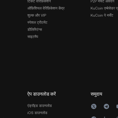
टिकट वेरिफ़िकेशन
P2P मर्चेंट आवेदन
ऑफ़िशियल वेरिफ़िकेशन केंद्र
KuCoin एम्बेसेडर प्र
शुल्क और VIP
KuCoin पे मर्चेंट
स्पेशल ट्रीटमेंट
डीलिस्टिंग्स
साइटमैप
ऐप डाउनलोड करें
समुदाय
एंड्रॉइड डाउनलोड
iOS डाउनलोड