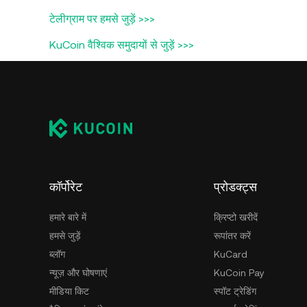
टेलीग्राम पर हमसे जुड़ें >>>
KuCoin वैश्विक समुदायों से जुड़ें >>>
कॉर्पोरेट
प्रोडक्ट्स
हमारे बारे में
क्रिप्टो खरीदें
हमसे जुड़ें
रूपांतर करें
ब्लॉग
KuCard
न्यूज़ और घोषणाएं
KuCoin Pay
मीडिया किट
स्पॉट ट्रेडिंग