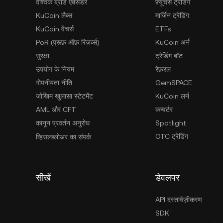
वैश्विक ब्रांड एंबेसडर
फ़्यूचर्स ट्रेडिंग
KuCoin लैब्स
मार्जिन ट्रेडिंग
KuCoin वेंचर्स
ETFs
PoR (प्रूफ़ ऑफ़ रिज़र्व्स)
KuCoin अर्न
सुरक्षा
ट्रेडिंग बॉट
उपयोग के नियम
रेफ़रल
गोपनीयता नीति
GemSPACE
जोखिम खुलासा स्टेटमेंट
KuCoin लर्न
AML और CFT
कन्वर्टर
कानून प्रवर्तन अनुरोध
Spotlight
OTC ट्रेडिंग
व्हिसलब्लोअर का संपर्क
सीखें
डेवलपर
API दस्तावेज़ीकरण
SDK