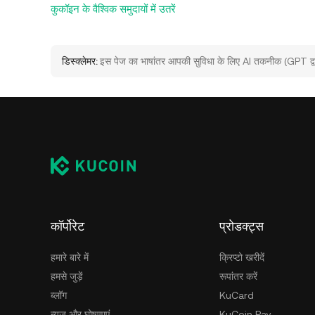
कुकॉइन के वैश्विक समुदायों में उतरें
डिस्क्लेमर:
इस पेज का भाषांतर आपकी सुविधा के लिए AI तकनीक (GPT द्वार
कॉर्पोरेट
प्रोडक्ट्स
हमारे बारे में
क्रिप्टो खरीदें
हमसे जुड़ें
रूपांतर करें
ब्लॉग
KuCard
न्यूज़ और घोषणाएं
KuCoin Pay