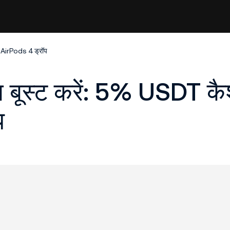
र AirPods 4 ड्रॉप
ाथ बूस्ट करें: 5% USDT क
प