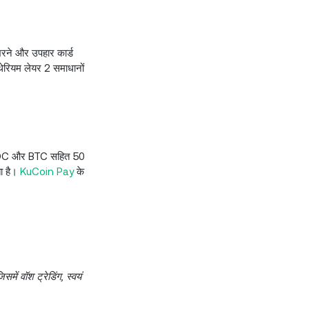
भरने और उपहार कार्ड
थेरियम लेयर 2 समाधानों
DC और BTC सहित 50
ा है।
KuCoin Pay
के
ें वॉश ट्रेडिंग, स्वयं