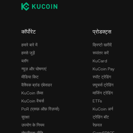
कॉर्पोरेट
प्रोडक्ट्स
हमारे बारे में
क्रिप्टो खरीदें
हमसे जुड़ें
रूपांतर करें
ब्लॉग
KuCard
न्यूज़ और घोषणाएं
KuCoin Pay
मीडिया किट
स्पॉट ट्रेडिंग
वैश्विक ब्रांड एंबेसडर
फ़्यूचर्स ट्रेडिंग
KuCoin लैब्स
मार्जिन ट्रेडिंग
KuCoin वेंचर्स
ETFs
PoR (प्रूफ़ ऑफ़ रिज़र्व्स)
KuCoin अर्न
सुरक्षा
ट्रेडिंग बॉट
उपयोग के नियम
रेफ़रल