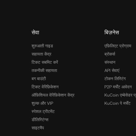
सेवा
बिज़नेस
शुरुआती गाइड
एफ़िलिएट प्रोग्राम
सहायता केंद्र
ब्रोकर्स
टिकट सबमिट करें
संस्थान
तकनीकी सहायता
API सेवाएं
बग बाउंटी
टोकन लिस्टिंग
टिकट वेरिफ़िकेशन
P2P मर्चेंट आवेदन
ऑफ़िशियल वेरिफ़िकेशन केंद्र
KuCoin एम्बेसेडर प्र
शुल्क और VIP
KuCoin पे मर्चेंट
स्पेशल ट्रीटमेंट
डीलिस्टिंग्स
साइटमैप