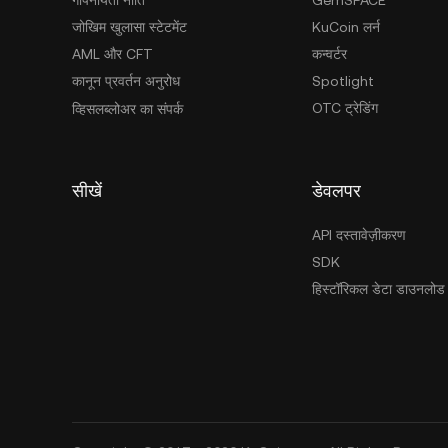
गोपनीयता नीति
GemSPACE
जोखिम खुलासा स्टेटमेंट
KuCoin लर्न
AML और CFT
कन्वर्टर
कानून प्रवर्तन अनुरोध
Spotlight
OTC ट्रेडिंग
व्हिसलब्लोअर का संपर्क
सीखें
डेवलपर
API दस्तावेज़ीकरण
SDK
हिस्टॉरिकल डेटा डाउनलोड 