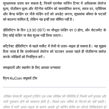
सुरक्षात्मक उपाय कर सकता है, जिसमें प्रत्येक मार्जिन टियर में अधिकतम लेवरेज
मूल्य, पोज़ीशन मूल्य और मेंटेनेंस मार्जिन को समायोजित करना, ब्याज दर, प्रीमियम
और कैप्ड फंडिंग दर जैसे फंडिंग दरों को अपडेट करना, सूचकांक कीमत के घटकों
को बदलना शामिल है, लेकिन यह इन्हीं तक सीमित नहीं है।
डीलिस्टिंग के दिन 13:30 (IST) पर मौजूदा फंडिंग दर 0 होगा, और सेटलमेंट के
लिए कोई फंडिंग या सेवा शुल्क नहीं लिया जाएगा।
कॉंट्रैक्ट डीलिस्टिंग से पहले मार्केट में तेजी से उतार-चढ़ाव हो सकता है। यह सुझाव
दिया जाता है कि उपयोगकर्ता लेवरेज को घटाकर अथवा पहले ही पोज़ीशन्स क्लोज़
करके जोखिमों को नियंत्रित करें।
समझदारी और सहयोग के लिए आपका धन्यवाद!
प्रिय KuCoin फ़्यूचर्स टीम
जोखिम चेतावनी: फ़्यूचर्स ट्रेडिंग एक उच्च जोखिम की गतिविधि है जिसमें भारी मुनाफ़ा और
भारी नुकसान होने की संभावना होती है। पिछले लाभ भविष्य के रिटर्न्स को नहीं दर्शाते।
कीमत में भारी उतार-चढ़ाव के कारण आपके पूरे मार्जिन बैलेंस का फोर्स्ड लिक्विडेशन हो