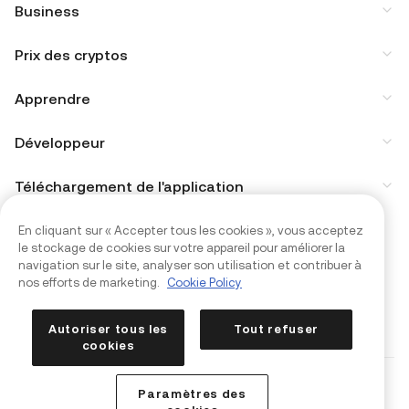
Business
Prix des cryptos
Apprendre
Développeur
Téléchargement de l'application
Communauté
En cliquant sur « Accepter tous les cookies », vous acceptez
le stockage de cookies sur votre appareil pour améliorer la
navigation sur le site, analyser son utilisation et contribuer à
nos efforts de marketing.
Cookie Policy
Autoriser tous les
Tout refuser
cookies
Copyright © 2017 - 2026 KuCoin.com. All Rights Reserved.
Paramètres des
Préférences en matière de cookies