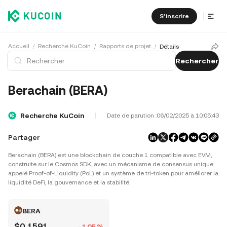
S'inscrire
Accueil
Recherche KuCoin
Rapports de projet
Détails
Rechercher
Berachain (BERA)
Recherche KuCoin
Date de parution :
06/02/2025 à 10:05:43
Partager
Berachain (BERA) est une blockchain de couche 1 compatible avec EVM,
construite sur le Cosmos SDK, avec un mécanisme de consensus unique
appelé Proof-of-Liquidity (PoL) et un système de tri-token pour améliorer la
liquidité DeFi, la gouvernance et la stabilité.
BERA
$0,1591
-1,05 %