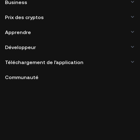
Business
Prix des cryptos
Apprendre
Développeur
Téléchargement de l'application
Communauté
Copyright © 2017 - 2026 KuCoin.com. All Rights Reserved.
24h
Volume
0
USDT