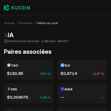
Accueil
Actualités
Détails du sujet
IA
Nombre total d’articles : 11
Vues : 494 937
Paires associées
TAO
SUI
$192,85
$0,6714
0,52 %
-0,47 %
DIN
AGIX
$0,004075
--
3,45 %
--