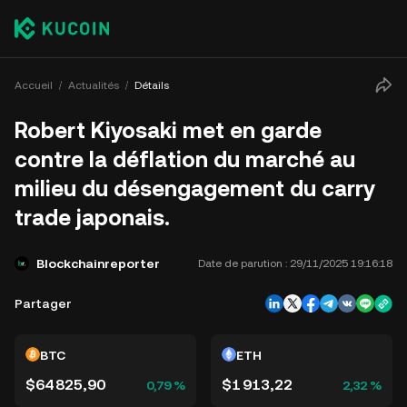
Accueil
Actualités
Détails
Robert Kiyosaki met en garde
contre la déflation du marché au
milieu du désengagement du carry
trade japonais.
Blockchainreporter
Date de parution :
29/11/2025 19:16:18
Partager
BTC
ETH
$64 825,90
$1 913,22
0,79 %
2,32 %