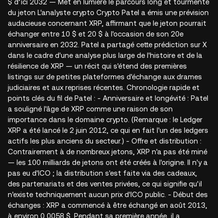
$ d’ici 2032 — Met en lumière le parcours long et tourmenté
du jeton L'analyste crypto Crypto Patel a émis une prévision
audacieuse concernant XRP, affirmant que le jeton pourrait
échanger entre 10 $ et 20 $ à l'occasion de son 20e
anniversaire en 2032. Patel a partagé cette prédiction sur X
dans le cadre d'une analyse plus large de l'histoire et de la
résilience de XRP — un récit qui s'étend des premières
listings sur de petites plateformes d'échange aux drames
judiciaires et aux reprises récentes. Chronologie rapide et
points clés du fil de Patel : - Anniversaire et longévité : Patel
a souligné l'âge de XRP comme une raison de son
importance dans le domaine crypto. (Remarque : le Ledger
XRP a été lancé le 2 juin 2012, ce qui en fait l'un des ledgers
actifs les plus anciens du secteur.) - Offre et distribution :
Contrairement à de nombreux jetons, XRP n'a pas été miné
— les 100 milliards de jetons ont été créés à l'origine. Il n'y a
pas eu d'ICO ; la distribution s'est faite via des cadeaux,
des partenariats et des ventes privées, ce qui signifie qu'il
n'existe techniquement aucun prix d'ICO public. - Début des
échanges : XRP a commencé à être échangé en août 2013,
à environ 0,0058 $. Pendant sa première année, il a