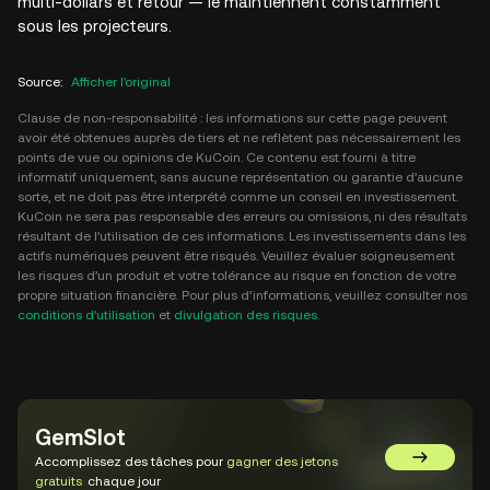
multi-dollars et retour — le maintiennent constamment
sous les projecteurs.
Source
:
Afficher l'original
Clause de non-responsabilité : les informations sur cette page peuvent
avoir été obtenues auprès de tiers et ne reflètent pas nécessairement les
points de vue ou opinions de KuCoin. Ce contenu est fourni à titre
informatif uniquement, sans aucune représentation ou garantie d’aucune
sorte, et ne doit pas être interprété comme un conseil en investissement.
KuCoin ne sera pas responsable des erreurs ou omissions, ni des résultats
résultant de l’utilisation de ces informations. Les investissements dans les
actifs numériques peuvent être risqués. Veuillez évaluer soigneusement
les risques d’un produit et votre tolérance au risque en fonction de votre
propre situation financière. Pour plus d’informations, veuillez consulter nos
conditions d’utilisation
et
divulgation des risques
.
GemSlot
Accomplissez des tâches pour
gagner des jetons
Aller sur 
gratuits
chaque jour