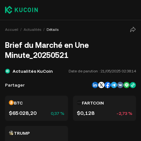
Accueil
Actualités
Détails
Brief du Marché en Une
Minute_20250521
Actualités KuCoin
Date de parution :
21/05/2025 02:38:14
Partager
BTC
FARTCOIN
$65 028,20
$0,128
0,37 %
-2,73 %
TRUMP