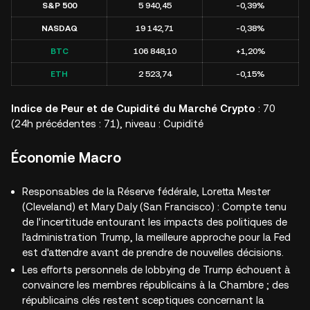
S&P 500
5 940,45
-0,39%
NASDAQ
19 142,71
-0,38%
BTC
106 848,10
+1,20%
ETH
2 523,74
-0,15%
Indice de Peur et de Cupidité du Marché Crypto
: 70
(24h précédentes : 71), niveau :
Cupidité
Économie Macro
Responsables de la Réserve fédérale, Loretta Mester
(Cleveland) et Mary Daly (San Francisco) : Compte tenu
de l'incertitude entourant les impacts des politiques de
l'administration Trump, la meilleure approche pour la Fed
est d'attendre avant de prendre de nouvelles décisions.
Les efforts personnels de lobbying de Trump échouent à
convaincre les membres républicains à la Chambre ; des
républicains clés restent sceptiques concernant la