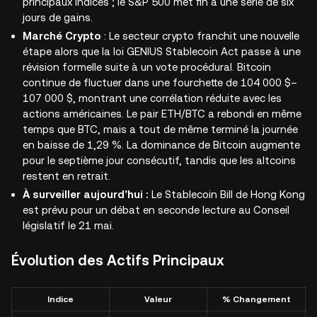
principaux indices ; le S&P 500 met fin à une série de six
jours de gains.
Marché Crypto
: Le secteur crypto franchit une nouvelle
étape alors que la loi GENIUS Stablecoin Act passe à une
révision formelle suite à un vote procédural. Bitcoin
continue de fluctuer dans une fourchette de 104 000 $–
107 000 $, montrant une corrélation réduite avec les
actions américaines. Le pair ETH/BTC a rebondi en même
temps que BTC, mais a tout de même terminé la journée
en baisse de 1,29 %. La dominance de Bitcoin augmente
pour le septième jour consécutif, tandis que les altcoins
restent en retrait.
À surveiller aujourd’hui :
Le
Stablecoin Bill
de Hong Kong
est prévu pour un débat en seconde lecture au Conseil
législatif le 21 mai.
Évolution des Actifs Principaux
Indice
Valeur
% Changement