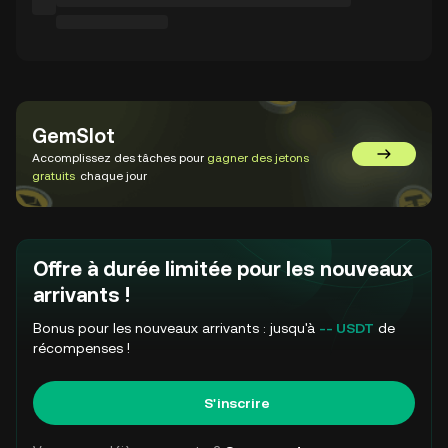
GemSlot
Accomplissez des tâches pour
gagner des jetons
Aller sur 
gratuits
chaque jour
Offre à durée limitée pour les nouveaux
arrivants !
Bonus pour les nouveaux arrivants : jusqu'à
-- USDT
de
récompenses !
S'inscrire