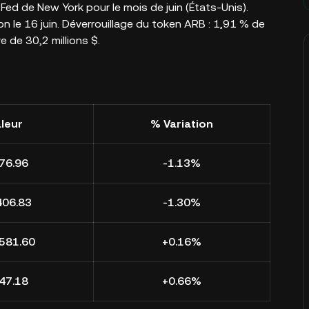
 Fed de New York pour le mois de juin (États-Unis).
 le 16 juin. Déverrouillage du token ARB : 1,91 % de
e de 30,2 millions $.
leur
% Variation
76.96
-1.13%
406.83
-1.30%
581.60
+0.16%
47.18
+0.66%