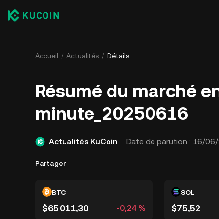
Accueil
Actualités
Détails
Résumé du marché e
minute_20250616
Actualités KuCoin
Date de parution :
16/06/
Partager
BTC
SOL
$65 011,30
$75,52
-0,24 %