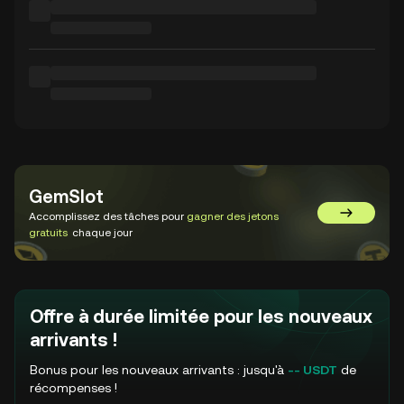
GemSlot
Accomplissez des tâches pour
gagner des jetons
Aller sur 
gratuits
chaque jour
Offre à durée limitée pour les nouveaux
arrivants !
Bonus pour les nouveaux arrivants : jusqu'à
-- USDT
de
récompenses !