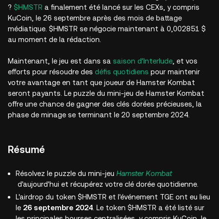
?
$HMSTR
a finalement été lancé sur les CEXs, y compris
KuCoin, le 26 septembre après des mois de battage
médiatique. $HMSTR se négocie maintenant à 0,002851 $
au moment de la rédaction.
Maintenant, le jeu est dans sa
saison d'Interlude
, et vos
efforts pour résoudre des
défis quotidiens
pour maintenir
votre avantage en tant que joueur de Hamster Kombat
seront payants. Le puzzle du mini-jeu de Hamster Kombat
offre une chance de gagner des clés dorées précieuses, la
phase de minage se terminant le 20 septembre 2024.
Résumé
Résolvez le puzzle du mini-jeu
Hamster Kombat
d'aujourd'hui et récupérez votre clé dorée quotidienne.
L'airdrop du token $HMSTR et l'événement TGE ont eu lieu
le
26 septembre 2024
. Le token $HMSTR a été listé sur
les principales bourses centralisées, y compris KuCoin, le