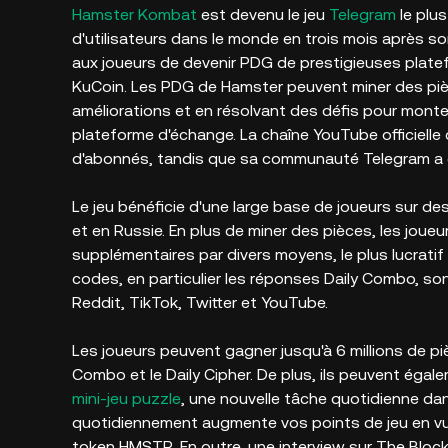
Hamster Kombat
est devenu le jeu
Telegram
le plus
d'utilisateurs dans le monde en trois mois après s
aux joueurs de devenir PDG de prestigieuses plat
KuCoin. Les PDG de Hamster peuvent miner des pi
améliorations et en résolvant des défis pour monter
plateforme d'échange. La chaîne YouTube officiell
d'abonnés, tandis que sa communauté Telegram a 
Le jeu bénéficie d'une large base de joueurs sur de
et en Russie. En plus de miner des pièces, les jo
supplémentaires par divers moyens, le plus lucratif
codes, en particulier les réponses Daily Combo, s
Reddit, TikTok, Twitter et YouTube.
Les joueurs peuvent gagner jusqu'à 6 millions de pi
Combo et le Daily Cipher. De plus, ils peuvent éga
mini-jeu puzzle
, une nouvelle tâche quotidienne d
quotidiennement augmente vos points de jeu en vu
token HMSTR. En outre, une interview sur The Block