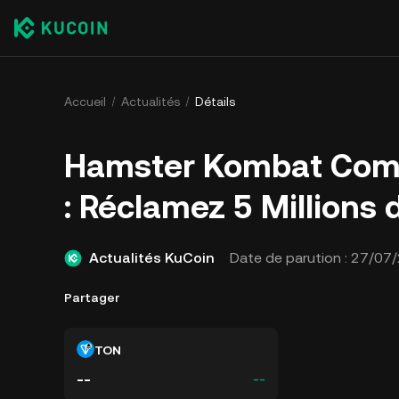
Accueil
Actualités
Détails
​​Hamster Kombat Comb
: Réclamez 5 Millions 
Actualités KuCoin
Date de parution :
27/07/
Partager
TON
--
--