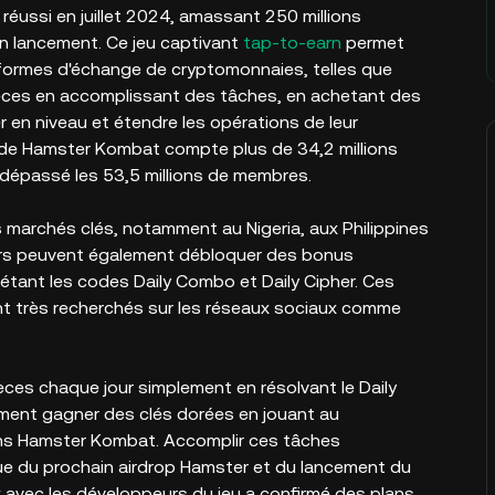
 réussi en juillet 2024, amassant 250 millions
on lancement. Ce jeu captivant
tap-to-earn
permet
eformes d'échange de cryptomonnaies, telles que
èces en accomplissant des tâches, en achetant des
 en niveau et étendre les opérations de leur
e de Hamster Kombat compte plus de 34,2 millions
dépassé les 53,5 millions de membres.
s marchés clés, notamment au Nigeria, aux Philippines
ueurs peuvent également débloquer des bonus
 étant les codes Daily Combo et Daily Cipher. Ces
ont très recherchés sur les réseaux sociaux comme
èces chaque jour simplement en résolvant le Daily
lement gagner des clés dorées en jouant au
ans Hamster Kombat. Accomplir ces tâches
e du prochain airdrop Hamster et du lancement du
 avec les développeurs du jeu a confirmé des plans