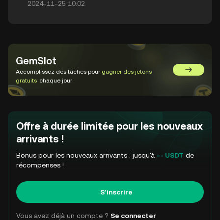
2024-11-25 10:02
GemSlot
Accomplissez des tâches pour
gagner des jetons
Aller sur 
gratuits
chaque jour
Offre à durée limitée pour les nouveaux
arrivants !
Bonus pour les nouveaux arrivants : jusqu'à
-- USDT
de
récompenses !
S'inscrire
Vous avez déjà un compte ?
Se connecter