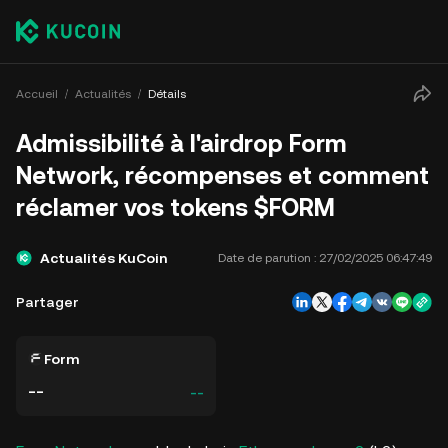
Accueil
Actualités
Détails
Admissibilité à l'airdrop Form
Network, récompenses et comment
réclamer vos tokens $FORM
Actualités KuCoin
Date de parution :
27/02/2025 06:47:49
Partager
Form
--
--