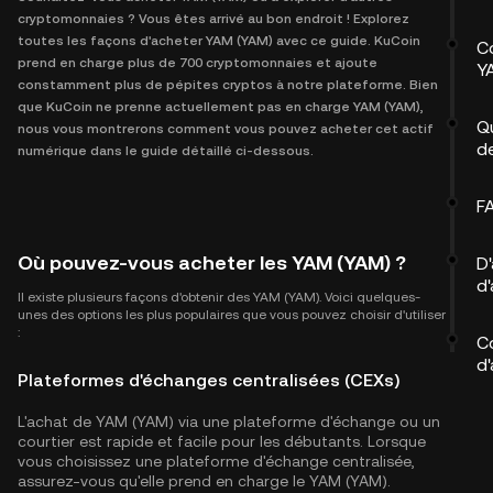
cryptomonnaies ? Vous êtes arrivé au bon endroit ! Explorez
toutes les façons d'acheter YAM (YAM) avec ce guide. KuCoin
C
prend en charge plus de 700 cryptomonnaies et ajoute
Y
constamment plus de pépites cryptos à notre plateforme. Bien
que KuCoin ne prenne actuellement pas en charge YAM (YAM),
Q
nous vous montrerons comment vous pouvez acheter cet actif
d
numérique dans le guide détaillé ci-dessous.
F
Où pouvez-vous acheter les YAM (YAM) ?
D
d
Il existe plusieurs façons d'obtenir des YAM (YAM). Voici quelques-
unes des options les plus populaires que vous pouvez choisir d'utiliser
:
C
d'
Plateformes d'échanges centralisées (CEXs)
L'achat de YAM (YAM) via une plateforme d'échange ou un
courtier est rapide et facile pour les débutants. Lorsque
vous choisissez une plateforme d'échange centralisée,
assurez-vous qu'elle prend en charge le YAM (YAM).