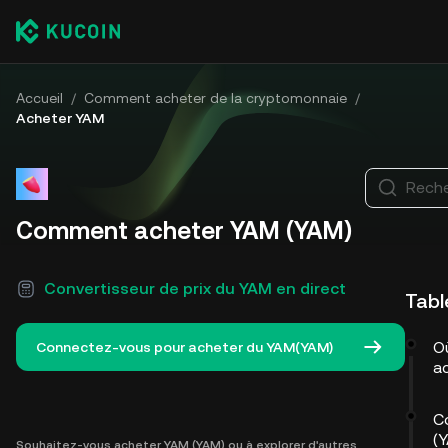
Accueil
/
Comment acheter de la cryptomonnaie
/
Acheter YAM
Reche
Comment acheter YAM (YAM)
Convertisseur de prix du YAM en direct
Tabl
O
Connectez-vous pour acheter du YAM(YAM)
a
C
(Y
Souhaitez-vous acheter YAM (YAM) ou à explorer d'autres