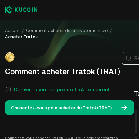
Accueil
/
Comment acheter de la cryptomonnaie
/
Acheter Tratok
R
Comment acheter Tratok (TRAT)
Convertisseur de prix du TRAT en direct
T
Connectez-vous pour acheter du Tratok(TRAT)
Souhaitez-vous acheter Tratok (TRAT) ou à explorer d'autres