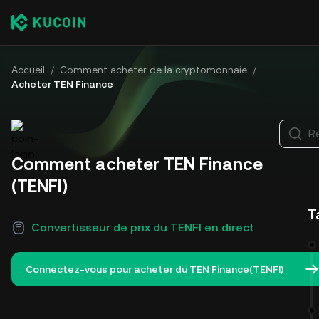
Accueil
/
Comment acheter de la cryptomonnaie
/
Acheter TEN Finance
R
Comment acheter TEN Finance
(TENFI)
T
Convertisseur de prix du TENFI en direct
Connectez-vous pour acheter du TEN Finance(TENFI)