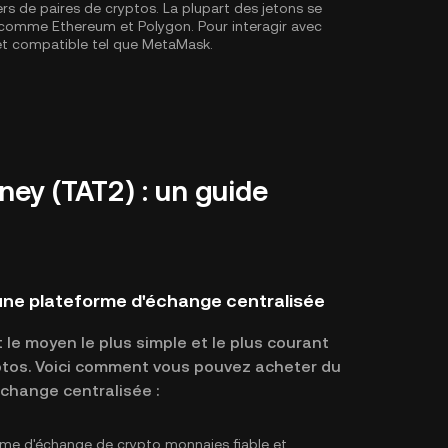
ers de paires de cryptos. La plupart des jetons se
X, comme
Ethereum
et
Polygon
. Pour interagir avec
let compatible tel que MetaMask.
y (TAT2) : un guide
une plateforme d'échange centralisée
le moyen le plus simple et le plus courant
yptos. Voici comment vous pouvez acheter du
change centralisée :
rme d'échange de crypto monnaies fiable et