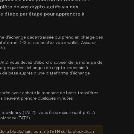
plète de vos crypto-actifs via des
ide étape par étape pour apprendre à
me d'échange décentralisée qui prend en charge des
lateforme DEX et connectez votre wallet. Assurez-
au.
AT2, vous devez d'abord disposer de la monnaie de
charge que les échanges de crypto-monnaie à
e de base
auprès d'une plateforme d'échange
près avoir acheté la monnaie de base, transférez-
rts peuvent prendre quelques minutes.
ttooMoney (TAT2) :
vous êtes maintenant prêt à
ooMoney (TAT2).
de la blockchain, comme l'ETH sur la blockchain