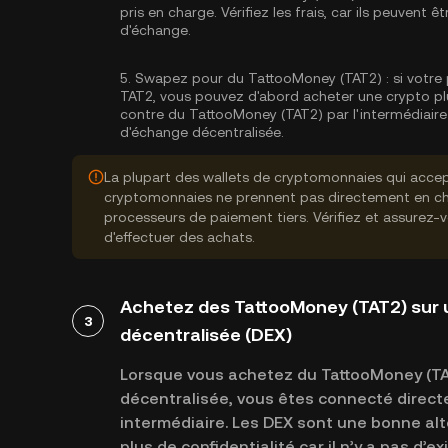
pris en charge. Vérifiez les frais, car ils peuvent
d'échange.
5.
Swapez pour du TattooMoney (TAT2) :
si votre 
TAT2, vous pouvez d'abord acheter une crypto pl
contre du TattooMoney (TAT2) par l'intermédiaire
d'échange décentralisée.
La plupart des wallets de cryptomonnaies qui accep
cryptomonnaies ne prennent pas directement en cha
processeurs de paiement tiers. Vérifiez et assurez-
d'effectuer des achats.
Achetez des TattooMoney (TAT2) sur
3
décentralisée (DEX)
Lorsque vous achetez du TattooMoney (TA
décentralisée, vous êtes connecté direct
intermédiaire. Les DEX sont une bonne alte
plus de confidentialité car il n’y a pas d’e