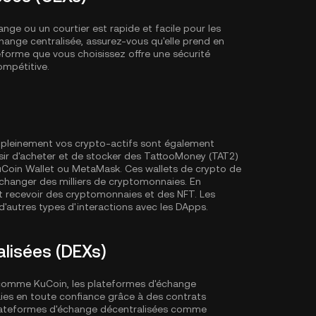
ge ou un courtier est rapide et facile pour les
ange centralisée, assurez-vous qu'elle prend en
forme que vous choisissez offre une sécurité
ompétitive.
er pleinement vos crypto-actifs sont également
r d'acheter et de stocker des TattooMoney (TAT2)
Coin Wallet
ou MetaMask. Ces wallets de crypto de
échanger des milliers de cryptomonnaies. En
t recevoir des cryptomonnaies et des NFT. Les
'autres types d'interactions avec les DApps.
lisées (DEXs)
 comme KuCoin, les plateformes d'échange
es en toute confiance grâce à des contrats
 plateformes d'échange décentralisées comme