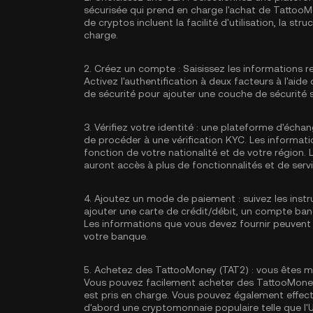
sécurisée qui prend en charge l'achat de Tattoo
de cryptos incluent la facilité d'utilisation, la st
charge.
2.
Créez un compte :
Saisissez les informations r
Activez
l'authentification à deux facteurs à l'aid
de sécurité pour ajouter une couche de sécurité
3.
Vérifiez votre identité :
une plateforme d'échan
de procéder à une vérification KYC. Les informati
fonction de votre nationalité et de votre région. L
auront accès à plus de fonctionnalités et de servi
4.
Ajoutez un mode de paiement :
suivez les ins
ajouter une carte de crédit/débit, un compte ba
Les informations que vous devez fournir peuvent 
votre banque.
5.
Achetez des TattooMoney (TAT2) :
vous êtes m
Vous pouvez facilement acheter des TattooMoney (
est pris en charge. Vous pouvez également effec
d'abord une cryptomonnaie populaire telle que l'