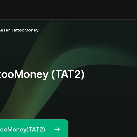
eter TattooMoney
tooMoney (TAT2)
ttooMoney(TAT2)