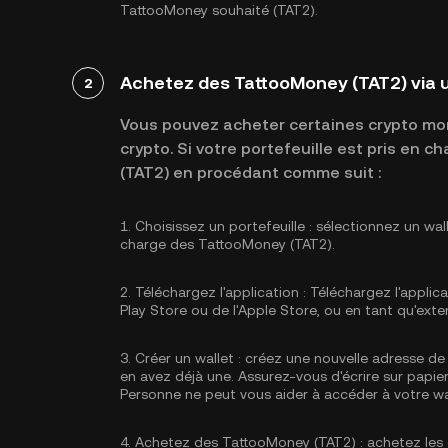
TattooMoney souhaité (TAT2).
Achetez des TattooMoney (TAT2) via 
2
Vous pouvez acheter certaines crypto mon
crypto. Si votre portefeuille est pris en
(TAT2) en procédant comme suit :
1.
Choisissez un portefeuille :
sélectionnez un wal
charge des TattooMoney (TAT2).
2.
Téléchargez l'application :
Téléchargez l'applica
Play Store ou de l'Apple Store, ou en tant qu'exte
3.
Créer un wallet :
créez une nouvelle adresse de 
en avez déjà une. Assurez-vous d'écrire sur papier
Personne ne peut vous aider à accéder à votre wa
4.
Achetez des TattooMoney (TAT2) :
achetez les