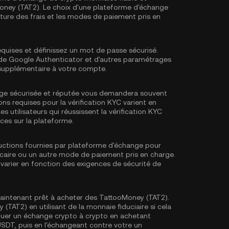
Money (TAT2). Le choix d'une plateforme d'échange
ructure des frais et les modes de paiement pris en
equises et définissez un mot de passe sécurisé.
e de Google Authenticator
et d'autres paramétrages
 supplémentaire à votre compte.
ge sécurisée et réputée vous demandera souvent
ons requises pour la
vérification KYC
varient en
es utilisateurs qui réussissent la vérification KYC
ces sur la plateforme.
tructions fournies par plateforme d'échange pour
ncaire ou un autre mode de paiement pris en charge.
varier en fonction des exigences de sécurité de
aintenant prêt à acheter des TattooMoney (TAT2).
TAT2) en utilisant de la monnaie fiduciaire si cela
tuer un échange crypto à crypto en achetant
USDT
, puis en l'échangeant contre votre un