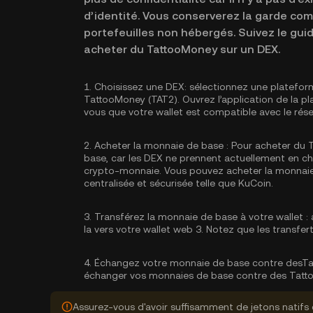
d’identité. Vous conserverez la garde com
portefeuilles non hébergés. Suivez le gu
acheter du TattooMoney sur un DEX.
1.
Choisissez une DEX:
sélectionnez une platefor
TattooMoney (TAT2). Ouvrez l’application de la p
vous que votre wallet est compatible avec le rése
2.
Acheter la monnaie de base :
Pour acheter du T
base, car les DEX ne prennent actuellement en 
crypto-monnaie. Vous pouvez
acheter la monnai
centralisée et sécurisée telle que KuCoin.
3.
Transférez la monnaie de base à votre wallet :
a
la vers votre wallet web 3. Notez que les transfe
4.
Échangez votre monnaie de base contre desTa
échanger vos monnaies de base contre des Tatt
Assurez-vous d'avoir suffisamment de jetons natifs 