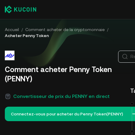
Accueil
/
Comment acheter de la cryptomonnaie
/
Acheter Penny Token
R
Comment acheter Penny Token
(PENNY)
T
Convertisseur de prix du PENNY en direct
Connectez-vous pour acheter du Penny Token(PENNY)