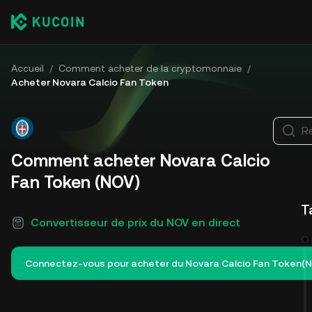
Accueil
/
Comment acheter de la cryptomonnaie
/
Acheter Novara Calcio Fan Token
R
Comment acheter Novara Calcio
Fan Token (NOV)
T
Convertisseur de prix du NOV en direct
Connectez-vous pour acheter du Novara Calcio Fan Token(