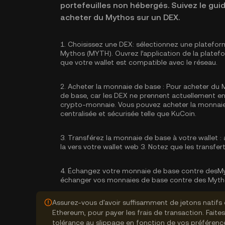
portefeuilles non hébergés. Suivez le gu
acheter du Mythos sur un DEX.
1.
Choisissez une DEX:
sélectionnez une platefor
Mythos (MYTH). Ouvrez l’application de la platef
que votre wallet est compatible avec le réseau.
2.
Acheter la monnaie de base :
Pour acheter du 
de base, car les DEX ne prennent actuellement 
crypto-monnaie. Vous pouvez
acheter la monnai
centralisée et sécurisée telle que KuCoin.
3.
Transférez la monnaie de base à votre wallet :
a
la vers votre wallet web 3. Notez que les transfe
4.
Échangez votre monnaie de base contre desMy
échanger vos monnaies de base contre des Myth
Assurez-vous d'avoir suffisamment de jetons natifs 
Ethereum, pour payer les frais de transaction. Faite
tolérance au slippage en fonction de vos préférenc