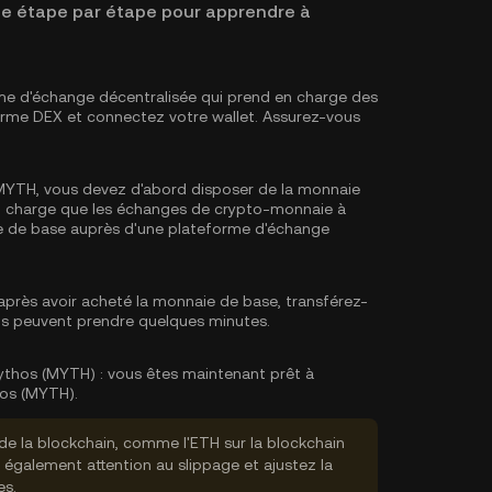
ide étape par étape pour apprendre à
me d'échange décentralisée qui prend en charge des
orme DEX et connectez votre wallet. Assurez-vous
MYTH, vous devez d'abord disposer de la monnaie
en charge que les échanges de crypto-monnaie à
e de base
auprès d'une plateforme d'échange
près avoir acheté la monnaie de base, transférez-
rts peuvent prendre quelques minutes.
thos (MYTH) :
vous êtes maintenant prêt à
os (MYTH).
de la blockchain, comme l'ETH sur la blockchain
s également attention au slippage et ajustez la
es.