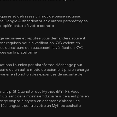
equises et définissez un mot de passe sécurisé.
e de Google Authenticator
et d'autres paramétrages
 supplémentaire à votre compte.
ge sécurisée et réputée vous demandera souvent
ons requises pour la
vérification KYC
varient en
es utilisateurs qui réussissent la vérification KYC
ces sur la plateforme.
tructions fournies par plateforme d'échange pour
ncaire ou un autre mode de paiement pris en charge.
varier en fonction des exigences de sécurité de
nant prêt à acheter des Mythos (MYTH). Vous
ilisant de la monnaie fiduciaire si cela est pris en
ange crypto à crypto en achetant d'abord une
n l'échangeant contre votre un Mythos souhaité