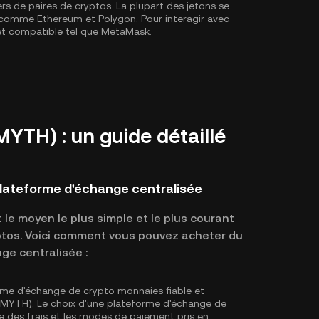
ers de paires de cryptos. La plupart des jetons se
X, comme
Ethereum
et
Polygon
. Pour interagir avec
let compatible tel que MetaMask.
TH) : un guide détaillé
lateforme d'échange centralisée
le moyen le plus simple et le plus courant
yptos. Voici comment vous pouvez acheter du
e centralisée :
rme d'échange de crypto monnaies fiable et
 (MYTH). Le choix d'une plateforme d'échange de
ture des frais et les modes de paiement pris en