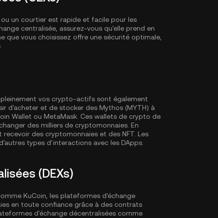
 un courtier est rapide et facile pour les
ange centralisée, assurez-vous qu'elle prend en
 que vous choisissez offre une sécurité optimale,
.
er pleinement vos crypto-actifs sont également
r d'acheter et de stocker des Mythos (MYTH) à
oin Wallet
ou MetaMask. Ces wallets de crypto de
échanger des milliers de cryptomonnaies. En
t recevoir des cryptomonnaies et des NFT. Les
'autres types d'interactions avec les DApps.
lisées (DEXs)
 comme KuCoin, les plateformes d'échange
es en toute confiance grâce à des contrats
 plateformes d'échange décentralisées comme