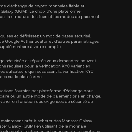
rme d'échange de crypto monnaies fiable et
 Galaxy (GGM). Le choix d'une plateforme
tion, la structure des frais et les modes de paiement
equises et définissez un mot de passe sécurisé.
e de Google Authenticator
et d'autres paramétrages
 supplémentaire à votre compte.
ge sécurisée et réputée vous demandera souvent
ons requises pour la
vérification KYC
varient en
es utilisateurs qui réussissent la vérification KYC
ces sur la plateforme.
tructions fournies par plateforme d'échange pour
ncaire ou un autre mode de paiement pris en charge.
varier en fonction des exigences de sécurité de
 maintenant prêt à acheter des Monster Galaxy
er Galaxy (GGM) en utilisant de la monnaie
z également effectuer un échange crypto à crypto en