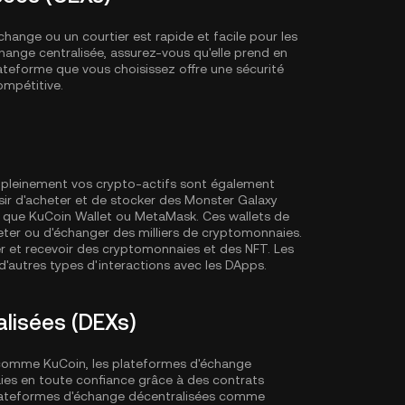
ange ou un courtier est rapide et facile pour les
ange centralisée, assurez-vous qu'elle prend en
teforme que vous choisissez offre une sécurité
ompétitive.
er pleinement vos crypto-actifs sont également
r d'acheter et de stocker des Monster Galaxy
l que
KuCoin Wallet
ou MetaMask. Ces wallets de
eter ou d'échanger des milliers de cryptomonnaies.
r et recevoir des cryptomonnaies et des NFT. Les
'autres types d'interactions avec les DApps.
lisées (DEXs)
 comme KuCoin, les plateformes d'échange
es en toute confiance grâce à des contrats
 plateformes d'échange décentralisées comme