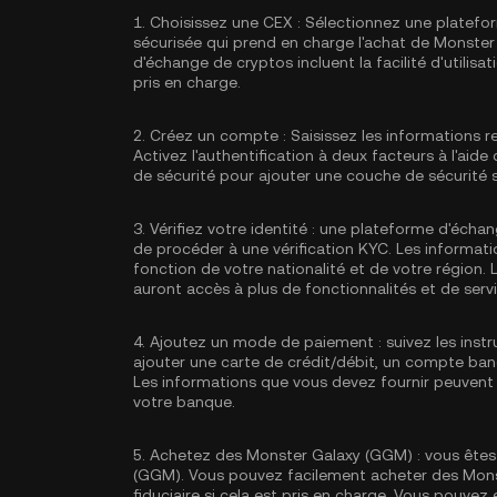
1.
Choisissez une CEX :
Sélectionnez une platefo
sécurisée qui prend en charge l'achat de Monster
d'échange de cryptos incluent la facilité d'utilisa
pris en charge.
2.
Créez un compte :
Saisissez les informations r
Activez
l'authentification à deux facteurs à l'aid
de sécurité pour ajouter une couche de sécurité
3.
Vérifiez votre identité :
une plateforme d'échan
de procéder à une vérification KYC. Les informati
fonction de votre nationalité et de votre région. L
auront accès à plus de fonctionnalités et de servi
4.
Ajoutez un mode de paiement :
suivez les ins
ajouter une carte de crédit/débit, un compte ba
Les informations que vous devez fournir peuvent 
votre banque.
5.
Achetez des Monster Galaxy (GGM) :
vous êtes
(GGM). Vous pouvez facilement acheter des Monst
fiduciaire si cela est pris en charge. Vous pouve