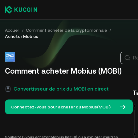
Accueil
/
Comment acheter de la cryptomonnaie
/
Acheter Mobius
Re
Comment acheter Mobius (MOBI)
Convertisseur de prix du MOBI en direct
T
Connectez-vous pour acheter du Mobius(MOBI)
Souhaitez-vous acheter Mobius (MOBI) ou à explorer d'autres