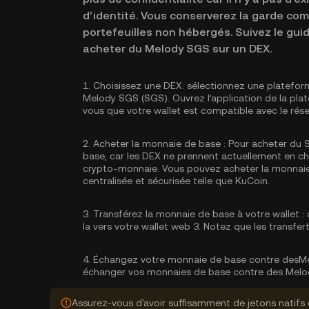
d’identité. Vous conserverez la garde com
portefeuilles non hébergés. Suivez le gu
acheter du Melody SGS sur un DEX.
1.
Choisissez une DEX:
sélectionnez une platefor
Melody SGS (SGS). Ouvrez l’application de la pla
vous que votre wallet est compatible avec le rése
2.
Acheter la monnaie de base :
Pour acheter du S
base, car les DEX ne prennent actuellement en 
crypto-monnaie. Vous pouvez
acheter la monnai
centralisée et sécurisée telle que KuCoin.
3.
Transférez la monnaie de base à votre wallet :
a
la vers votre wallet web 3. Notez que les transfe
4.
Échangez votre monnaie de base contre desMe
échanger vos monnaies de base contre des Melo
Assurez-vous d'avoir suffisamment de jetons natifs 