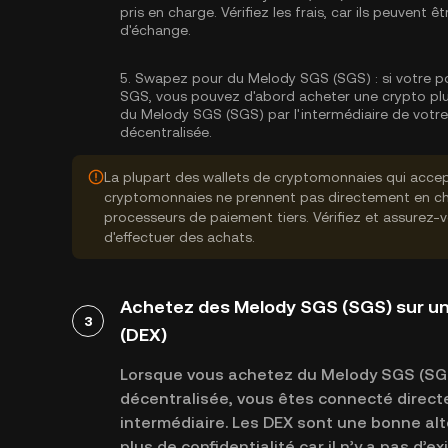
pris en charge. Vérifiez les frais, car ils peuvent
d'échange.
5.
Swapez pour du Melody SGS (SGS) :
si votre p
SGS, vous pouvez d'abord acheter une crypto pl
du Melody SGS (SGS) par l'intermédiaire de votre
décentralisée.
La plupart des wallets de cryptomonnaies qui accep
cryptomonnaies ne prennent pas directement en cha
processeurs de paiement tiers. Vérifiez et assurez-
d'effectuer des achats.
Achetez des Melody SGS (SGS) sur un
3
(DEX)
Lorsque vous achetez du Melody SGS (SGS
décentralisée, vous êtes connecté direct
intermédiaire. Les DEX sont une bonne alte
plus de confidentialité car il n’y a pas d’e