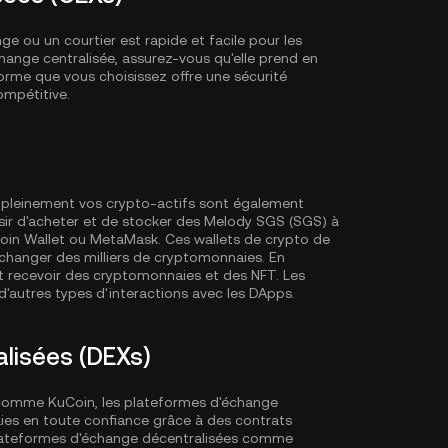
 ou un courtier est rapide et facile pour les
ange centralisée, assurez-vous qu'elle prend en
rme que vous choisissez offre une sécurité
ompétitive.
er pleinement vos crypto-actifs sont également
r d'acheter et de stocker des Melody SGS (SGS) à
oin Wallet
ou MetaMask. Ces wallets de crypto de
échanger des milliers de cryptomonnaies. En
t recevoir des cryptomonnaies et des NFT. Les
'autres types d'interactions avec les DApps.
lisées (DEXs)
 comme KuCoin, les plateformes d'échange
es en toute confiance grâce à des contrats
 plateformes d'échange décentralisées comme