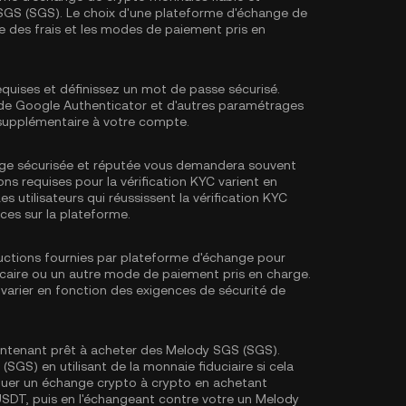
 SGS (SGS). Le choix d'une plateforme d'échange de
ture des frais et les modes de paiement pris en
equises et définissez un mot de passe sécurisé.
e de Google Authenticator
et d'autres paramétrages
 supplémentaire à votre compte.
ge sécurisée et réputée vous demandera souvent
ons requises pour la
vérification KYC
varient en
es utilisateurs qui réussissent la vérification KYC
ces sur la plateforme.
tructions fournies par plateforme d'échange pour
ncaire ou un autre mode de paiement pris en charge.
varier en fonction des exigences de sécurité de
ntenant prêt à acheter des Melody SGS (SGS).
GS) en utilisant de la monnaie fiduciaire si cela
tuer un échange crypto à crypto en achetant
USDT
, puis en l'échangeant contre votre un Melody