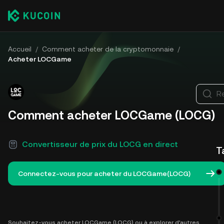
Accueil
/
Comment acheter de la cryptomonnaie
/
Acheter LOCGame
R
Comment acheter LOCGame (LOCG)
Convertisseur de prix du LOCG en direct
T
Connectez-vous pour acheter du LOCGame(LOCG)
Souhaitez-vous acheter LOCGame (LOCG) ou à explorer d'autres