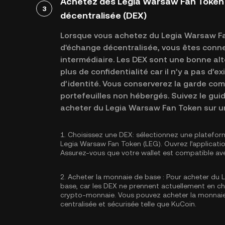
Achetez des Legia Warsaw Fan Token 
3
décentralisée (DEX)
Lorsque vous achetez du Legia Warsaw Fan
d'échange décentralisée, vous êtes conn
intermédiaire. Les DEX sont une bonne alte
plus de confidentialité car il n’y a pas d’e
d’identité. Vous conserverez la garde com
portefeuilles non hébergés. Suivez le gu
acheter du Legia Warsaw Fan Token sur u
1.
Choisissez une DEX:
sélectionnez une platefor
Legia Warsaw Fan Token (LEG). Ouvrez l’applicati
Assurez-vous que votre wallet est compatible ave
2.
Acheter la monnaie de base :
Pour acheter du L
base, car les DEX ne prennent actuellement en 
crypto-monnaie. Vous pouvez
acheter la monnai
centralisée et sécurisée telle que KuCoin.