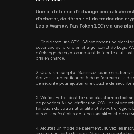
Une plateforme d'échange centralisée est 
d'acheter, de détenir et de trader des cr
Legia Warsaw Fan Token(LEG) via une plat
1.
Choisissez une CEX :
Sélectionnez une platefo
sécurisée qui prend en charge l'achat de Legia W
d'échange de cryptos incluent la facilité d'utilisa
pris en charge.
2.
Créez un compte :
Saisissez les informations r
Activez
l'authentification à deux facteurs à l'aid
de sécurité pour ajouter une couche de sécurité
3.
Vérifiez votre identité :
une plateforme d'échan
de procéder à une vérification KYC. Les informati
fonction de votre nationalité et de votre région. L
auront accès à plus de fonctionnalités et de servi
4.
Ajoutez un mode de paiement :
suivez les ins
ajouter une carte de crédit/débit, un compte ba