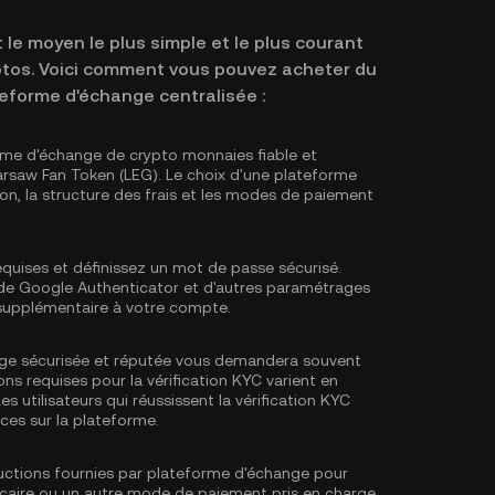
le moyen le plus simple et le plus courant
yptos. Voici comment vous pouvez acheter du
eforme d'échange centralisée :
rme d'échange de crypto monnaies fiable et
arsaw Fan Token (LEG). Le choix d'une plateforme
tion, la structure des frais et les modes de paiement
equises et définissez un mot de passe sécurisé.
e de Google Authenticator
et d'autres paramétrages
 supplémentaire à votre compte.
ge sécurisée et réputée vous demandera souvent
ons requises pour la
vérification KYC
varient en
es utilisateurs qui réussissent la vérification KYC
ces sur la plateforme.
tructions fournies par plateforme d'échange pour
ncaire ou un autre mode de paiement pris en charge.