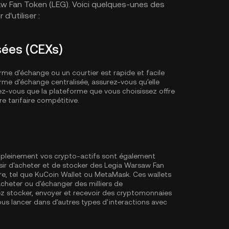
saw Fan Token (LEG). Voici quelques-unes des
'utiliser :
sées (CEXs)
me d'échange ou un courtier est rapide et facile
rme d'échange centralisée, assurez-vous qu'elle
ez-vous que la plateforme que vous choisissez offre
e tarifaire compétitive.
er pleinement vos crypto-actifs sont également
r d'acheter et de stocker des Legia Warsaw Fan
re, tel que
KuCoin Wallet
ou MetaMask. Ces wallets
acheter ou d'échanger des milliers de
z stocker, envoyer et recevoir des cryptomonnaies
us lancer dans d'autres types d'interactions avec