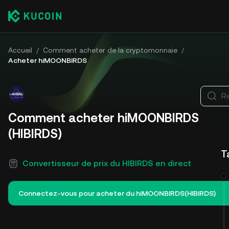
Accueil
/
Comment acheter de la cryptomonnaie
/
Acheter hiMOONBIRDS
R
Comment acheter hiMOONBIRDS
(HIBIRDS)
T
Convertisseur de prix du HIBIRDS en direct
Connectez-vous pour acheter du hiMOONBIRDS(HIBIRDS)