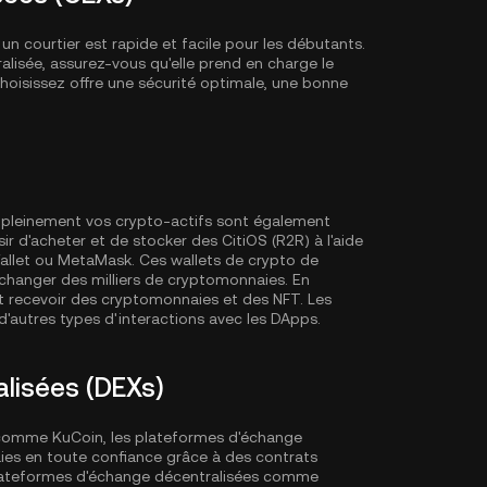
n courtier est rapide et facile pour les débutants.
lisée, assurez-vous qu'elle prend en charge le
hoisissez offre une sécurité optimale, une bonne
er pleinement vos crypto-actifs sont également
d'acheter et de stocker des CitiOS (R2R) à l'aide
llet
ou MetaMask. Ces wallets de crypto de
échanger des milliers de cryptomonnaies. En
t recevoir des cryptomonnaies et des NFT. Les
'autres types d'interactions avec les DApps.
lisées (DEXs)
 comme KuCoin, les plateformes d'échange
es en toute confiance grâce à des contrats
 plateformes d'échange décentralisées comme