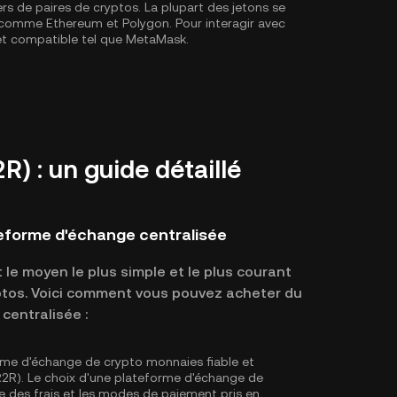
ers de paires de cryptos. La plupart des jetons se
X, comme
Ethereum
et
Polygon
. Pour interagir avec
let compatible tel que MetaMask.
) : un guide détaillé
teforme d'échange centralisée
le moyen le plus simple et le plus courant
yptos. Voici comment vous pouvez acheter du
centralisée :
rme d'échange de crypto monnaies fiable et
(R2R). Le choix d'une plateforme d'échange de
ture des frais et les modes de paiement pris en