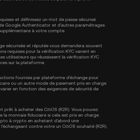
equises et définissez un mot de passe sécurisé.
e de Google Authenticator
et d'autres paramétrages
 supplémentaire à votre compte.
ge sécurisée et réputée vous demandera souvent
ons requises pour la
vérification KYC
varient en
es utilisateurs qui réussissent la vérification KYC
ces sur la plateforme.
tructions fournies par plateforme d'échange pour
ncaire ou un autre mode de paiement pris en charge.
varier en fonction des exigences de sécurité de
t prêt à acheter des CitiOS (R2R). Vous pouvez
 la monnaie fiduciaire si cela est pris en charge.
pto à crypto en achetant d'abord une
n l'échangeant contre votre un CitiOS souhaité (R2R).