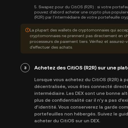
5.
Swapez pour du CitiOS (R2R) :
si votre portefeu
pouvez d'abord acheter une crypto plus populair
(R2R) par l'intermédiaire de votre portefeuille c
La plupart des wallets de cryptomonnaies qui accep
cryptomonnaies ne prennent pas directement en cha
processeurs de paiement tiers. Vérifiez et assurez-
d'effectuer des achats.
Achetez des CitiOS (R2R) sur une pla
3
Lorsque vous achetez du CitiOS (R2R) à p
décentralisée, vous êtes connecté direct
intermédiaire. Les DEX sont une bonne alte
plus de confidentialité car il n’y a pas d’e
d’identité. Vous conserverez la garde com
portefeuilles non hébergés. Suivez le gu
acheter du CitiOS sur un DEX.