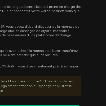
me d'échange décentralisée qui prend en charge des
rme DEX et connectez votre wallet. Assurez-vous que
2R, vous devez d'abord disposer de la monnaie de
charge que les échanges de crypto-monnaie à
e de base
auprès d'une plateforme d'échange
près avoir acheté la monnaie de base, transférez-
rts peuvent prendre quelques minutes.
iOS (R2R) :
vous êtes maintenant prêt à échanger
de la blockchain, comme l'ETH sur la blockchain
s également attention au slippage et ajustez la
es.