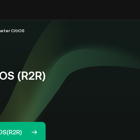
eter CitiOS
OS (R2R)
OS(R2R)