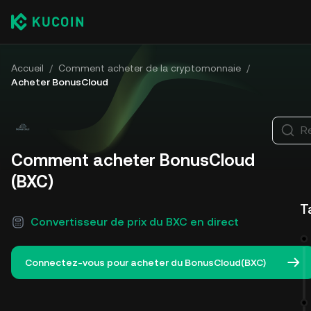
Accueil
/
Comment acheter de la cryptomonnaie
/
Acheter BonusCloud
R
Comment acheter BonusCloud
(BXC)
T
Convertisseur de prix du BXC en direct
Connectez-vous pour acheter du BonusCloud(BXC)