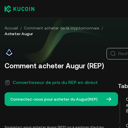
Accueil
/
Comment acheter de la cryptomonnaie
/
Acheter Augur
Rech
Comment acheter Augur (REP)
Convertisseur de prix du REP en direct
Tab
Connectez-vous pour acheter du Augur(REP)
Souhaitez-vous acheter Augur (REP) ou à explorer d'autres