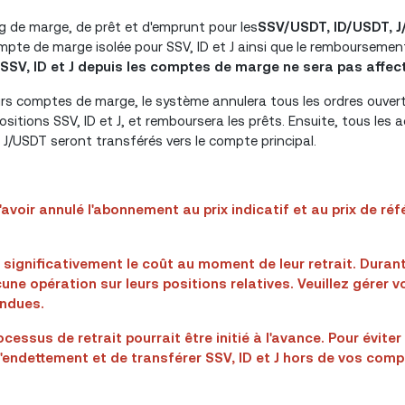
ing de marge, de prêt et d'emprunt pour les
SSV/USDT, ID/USDT, 
ompte de marge isolée pour SSV, ID et J ainsi que le remboursemen
 SSV, ID et J depuis les comptes de marge ne sera pas affec
leurs comptes de marge, le système annulera tous les ordres ouvert
 positions SSV, ID et J, et remboursera les prêts. Ensuite, tous les 
J/USDT seront transférés vers le compte principal.
d'avoir annulé l'abonnement au prix indicatif et au prix de ré
t significativement le coût au moment de leur retrait. Duran
une opération sur leurs positions relatives. Veuillez gérer v
endues.
rocessus de retrait pourrait être initié à l'avance. Pour évite
'endettement et de transférer SSV, ID et J
hors de vos comp