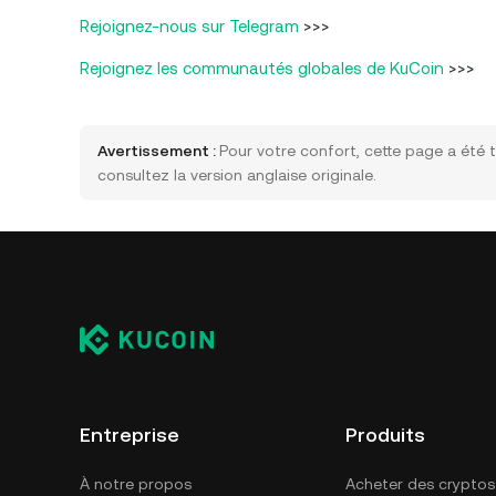
Rejoignez-nous sur Telegram
>>>
Rejoignez les communautés globales de KuCoin
>>>
Avertissement :
Pour votre confort, cette page a été t
consultez la version anglaise originale.
Entreprise
Produits
À notre propos
Acheter des cryptos