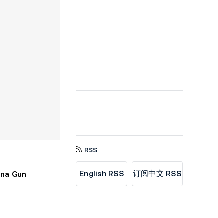
RSS
English RSS
订阅中文 RSS
na Gun