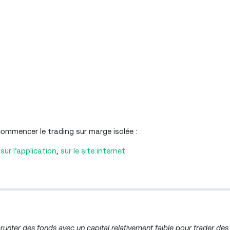
 commencer le trading sur marge isolée :
sur l’a
pplication
,
sur le s
ite internet
unter des fonds avec un capital relativement faible pour trader des a