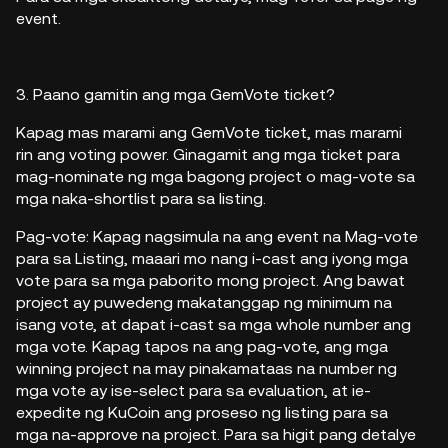
event.
3. Paano gamitin ang mga GemVote ticket?
Kapag mas marami ang GemVote ticket, mas marami
rin ang voting power. Ginagamit ang mga ticket para
mag-nominate ng mga bagong project o mag-vote sa
mga naka-shortlist para sa listing.
Pag-vote: Kapag nagsimula na ang event na Mag-vote
para sa Listing, maaari mo nang i-cast ang iyong mga
vote para sa mga paborito mong project. Ang bawat
project ay puwedeng makatanggap ng minimum na
isang vote, at dapat i-cast sa mga whole number ang
mga vote. Kapag tapos na ang pag-vote, ang mga
winning project na may pinakamataas na number ng
mga vote ay ise-select para sa evaluation, at ie-
expedite ng KuCoin ang proseso ng listing para sa
mga na-approve na project. Para sa higit pang detalye