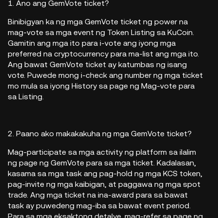
1. Ano ang GemVote ticket?
Binibigyan ka ng mga GemVote ticket ng power na
mag-vote sa mga event ng Token Listing sa KuCoin.
Gamitin ang mga ito para i-vote ang iyong mga
preferred na cryptocurrency para ma-list ang mga ito.
Ang bawat GemVote ticket ay katumbas ng isang
vote. Puwede mong i-check ang number ng mga ticket
mo mula sa iyong History sa page ng Mag-vote para
sa Listing.
2. Paano ako makakakuha ng mga GemVote ticket?
Mag-participate sa mga activity ng platform sa ilalim
ng page ng GemVote para sa mga ticket. Kadalasan,
kasama sa mga task ang pag-hold ng mga KCS token,
pag-invite ng mga kaibigan, at paggawa ng mga spot
trade. Ang mga ticket na ina-award para sa bawat
task ay puwedeng mag-iba sa bawat event period.
Para sa mga eksaktong detalye, mag-refer sa page ng