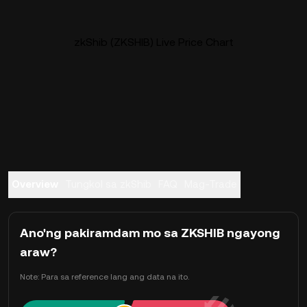
zkShib (ZKSHIB) Live Price Chart
Overview
Tungkol sa zkShib
FAQ
Mag-Trade
Ano'ng pakiramdam mo sa ZKSHIB ngayong
araw?
Note: Para sa reference lang ang data na ito.