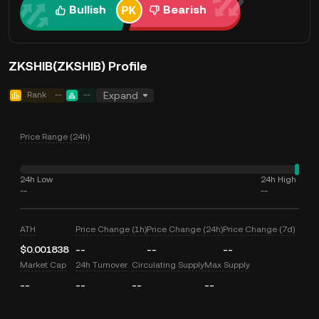
Bullish
Bearish
ZKSHIB(ZKSHIB) Profile
Rank
--
--
Expand
Price Range (24h)
24h Low
24h High
--
--
ATH
Price Change (1h)
Price Change (24h)
Price Change (7d)
$0.001838
--
--
--
Market Cap
24h Turnover
Circulating Supply
Max Supply
--
--
--
--