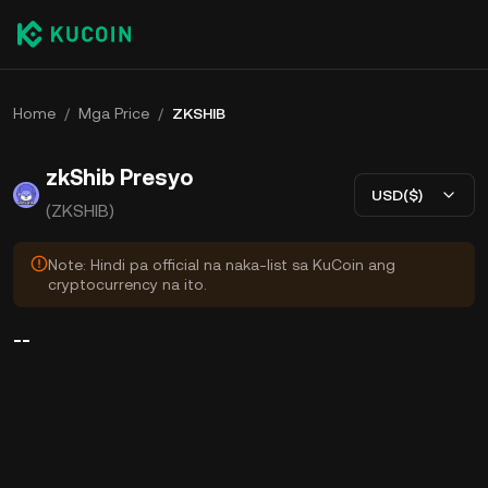
Home
/
Mga Price
/
ZKSHIB
zkShib Presyo
USD($)
(ZKSHIB)
Note: Hindi pa official na naka-list sa KuCoin ang
cryptocurrency na ito.
--